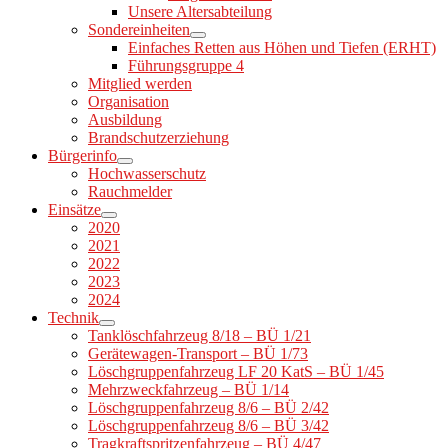
Unsere Altersabteilung
Sondereinheiten
Einfaches Retten aus Höhen und Tiefen (ERHT)
Führungsgruppe 4
Mitglied werden
Organisation
Ausbildung
Brandschutzerziehung
Bürgerinfo
Hochwasserschutz
Rauchmelder
Einsätze
2020
2021
2022
2023
2024
Technik
Tanklöschfahrzeug 8/18 – BÜ 1/21
Gerätewagen-Transport – BÜ 1/73
Löschgruppenfahrzeug LF 20 KatS – BÜ 1/45
Mehrzweckfahrzeug – BÜ 1/14
Löschgruppenfahrzeug 8/6 – BÜ 2/42
Löschgruppenfahrzeug 8/6 – BÜ 3/42
Tragkraftspritzenfahrzeug – BÜ 4/47