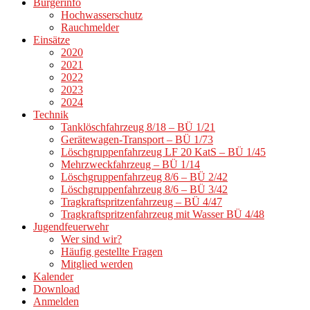
Bürgerinfo
Hochwasserschutz
Rauchmelder
Einsätze
2020
2021
2022
2023
2024
Technik
Tanklöschfahrzeug 8/18 – BÜ 1/21
Gerätewagen-Transport – BÜ 1/73
Löschgruppenfahrzeug LF 20 KatS – BÜ 1/45
Mehrzweckfahrzeug – BÜ 1/14
Löschgruppenfahrzeug 8/6 – BÜ 2/42
Löschgruppenfahrzeug 8/6 – BÜ 3/42
Tragkraftspritzenfahrzeug – BÜ 4/47
Tragkraftspritzenfahrzeug mit Wasser BÜ 4/48
Jugendfeuerwehr
Wer sind wir?
Häufig gestellte Fragen
Mitglied werden
Kalender
Download
Anmelden