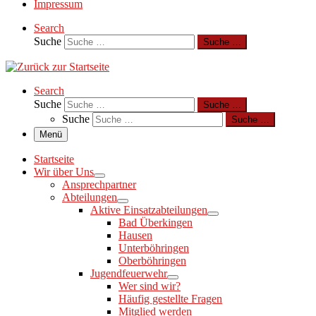
Impressum
Search
Suche
Suche …
Search
Suche
Suche …
Suche
Suche …
Menü
Startseite
Wir über Uns
Ansprechpartner
Abteilungen
Aktive Einsatzabteilungen
Bad Überkingen
Hausen
Unterböhringen
Oberböhringen
Jugendfeuerwehr
Wer sind wir?
Häufig gestellte Fragen
Mitglied werden