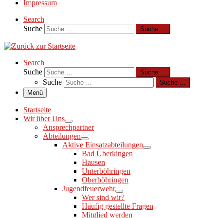
Impressum
Search
Suche
Suche …
Search
Suche
Suche …
Suche
Suche …
Menü
Startseite
Wir über Uns
Ansprechpartner
Abteilungen
Aktive Einsatzabteilungen
Bad Überkingen
Hausen
Unterböhringen
Oberböhringen
Jugendfeuerwehr
Wer sind wir?
Häufig gestellte Fragen
Mitglied werden