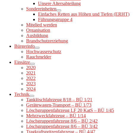
Unsere Altersabteilung
Sondereinheiten
Einfaches Retten aus Höhen und Tiefen (ERHT)
Führungsgruppe 4
Mitglied werden
Organisation
Ausbildung
Brandschutzerziehung
Bürgerinfo
Hochwasserschutz
Rauchmelder
Einsätze
2020
2021
2022
2023
2024
Technik
Tanklöschfahrzeug 8/18 – BÜ 1/21
Gerätewagen-Transport – BÜ 1/73
Löschgruppenfahrzeug LF 20 KatS – BÜ 1/45
Mehrzweckfahrzeug – BÜ 1/14
Löschgruppenfahrzeug 8/6 – BÜ 2/42
Löschgruppenfahrzeug 8/6 – BÜ 3/42
Tragkraftspritzenfahrzeug – BÜ 4/47