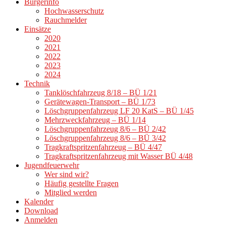
Bürgerinfo
Hochwasserschutz
Rauchmelder
Einsätze
2020
2021
2022
2023
2024
Technik
Tanklöschfahrzeug 8/18 – BÜ 1/21
Gerätewagen-Transport – BÜ 1/73
Löschgruppenfahrzeug LF 20 KatS – BÜ 1/45
Mehrzweckfahrzeug – BÜ 1/14
Löschgruppenfahrzeug 8/6 – BÜ 2/42
Löschgruppenfahrzeug 8/6 – BÜ 3/42
Tragkraftspritzenfahrzeug – BÜ 4/47
Tragkraftspritzenfahrzeug mit Wasser BÜ 4/48
Jugendfeuerwehr
Wer sind wir?
Häufig gestellte Fragen
Mitglied werden
Kalender
Download
Anmelden