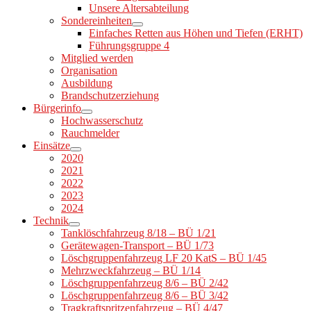
Unsere Altersabteilung
Sondereinheiten
Einfaches Retten aus Höhen und Tiefen (ERHT)
Führungsgruppe 4
Mitglied werden
Organisation
Ausbildung
Brandschutzerziehung
Bürgerinfo
Hochwasserschutz
Rauchmelder
Einsätze
2020
2021
2022
2023
2024
Technik
Tanklöschfahrzeug 8/18 – BÜ 1/21
Gerätewagen-Transport – BÜ 1/73
Löschgruppenfahrzeug LF 20 KatS – BÜ 1/45
Mehrzweckfahrzeug – BÜ 1/14
Löschgruppenfahrzeug 8/6 – BÜ 2/42
Löschgruppenfahrzeug 8/6 – BÜ 3/42
Tragkraftspritzenfahrzeug – BÜ 4/47