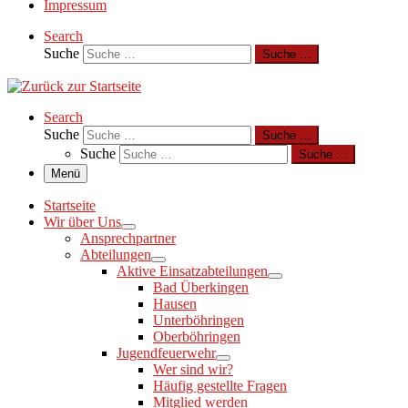
Impressum
Search
Suche
Suche …
Search
Suche
Suche …
Suche
Suche …
Menü
Startseite
Wir über Uns
Ansprechpartner
Abteilungen
Aktive Einsatzabteilungen
Bad Überkingen
Hausen
Unterböhringen
Oberböhringen
Jugendfeuerwehr
Wer sind wir?
Häufig gestellte Fragen
Mitglied werden