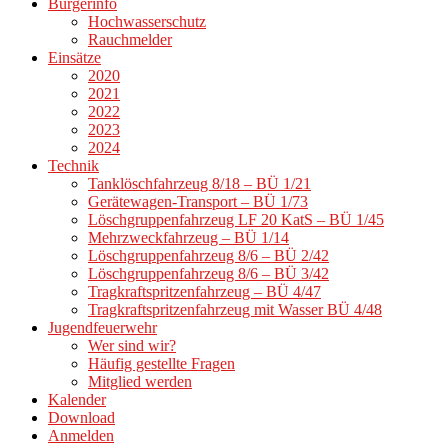
Bürgerinfo
Hochwasserschutz
Rauchmelder
Einsätze
2020
2021
2022
2023
2024
Technik
Tanklöschfahrzeug 8/18 – BÜ 1/21
Gerätewagen-Transport – BÜ 1/73
Löschgruppenfahrzeug LF 20 KatS – BÜ 1/45
Mehrzweckfahrzeug – BÜ 1/14
Löschgruppenfahrzeug 8/6 – BÜ 2/42
Löschgruppenfahrzeug 8/6 – BÜ 3/42
Tragkraftspritzenfahrzeug – BÜ 4/47
Tragkraftspritzenfahrzeug mit Wasser BÜ 4/48
Jugendfeuerwehr
Wer sind wir?
Häufig gestellte Fragen
Mitglied werden
Kalender
Download
Anmelden