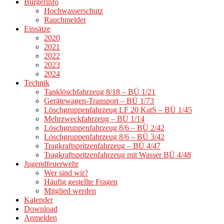
Bürgerinfo
Hochwasserschutz
Rauchmelder
Einsätze
2020
2021
2022
2023
2024
Technik
Tanklöschfahrzeug 8/18 – BÜ 1/21
Gerätewagen-Transport – BÜ 1/73
Löschgruppenfahrzeug LF 20 KatS – BÜ 1/45
Mehrzweckfahrzeug – BÜ 1/14
Löschgruppenfahrzeug 8/6 – BÜ 2/42
Löschgruppenfahrzeug 8/6 – BÜ 3/42
Tragkraftspritzenfahrzeug – BÜ 4/47
Tragkraftspritzenfahrzeug mit Wasser BÜ 4/48
Jugendfeuerwehr
Wer sind wir?
Häufig gestellte Fragen
Mitglied werden
Kalender
Download
Anmelden