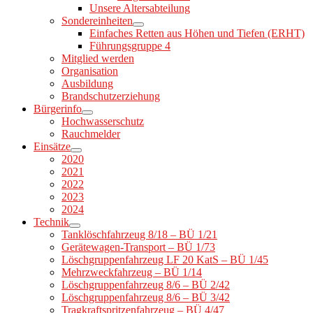
Unsere Altersabteilung
Sondereinheiten
Einfaches Retten aus Höhen und Tiefen (ERHT)
Führungsgruppe 4
Mitglied werden
Organisation
Ausbildung
Brandschutzerziehung
Bürgerinfo
Hochwasserschutz
Rauchmelder
Einsätze
2020
2021
2022
2023
2024
Technik
Tanklöschfahrzeug 8/18 – BÜ 1/21
Gerätewagen-Transport – BÜ 1/73
Löschgruppenfahrzeug LF 20 KatS – BÜ 1/45
Mehrzweckfahrzeug – BÜ 1/14
Löschgruppenfahrzeug 8/6 – BÜ 2/42
Löschgruppenfahrzeug 8/6 – BÜ 3/42
Tragkraftspritzenfahrzeug – BÜ 4/47