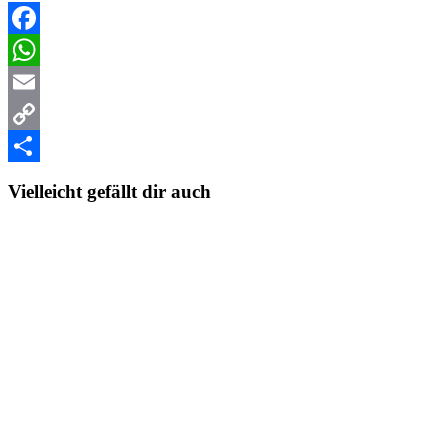
Facebook
WhatsApp
Email
Copy
Link
Teilen
Vielleicht gefällt dir auch