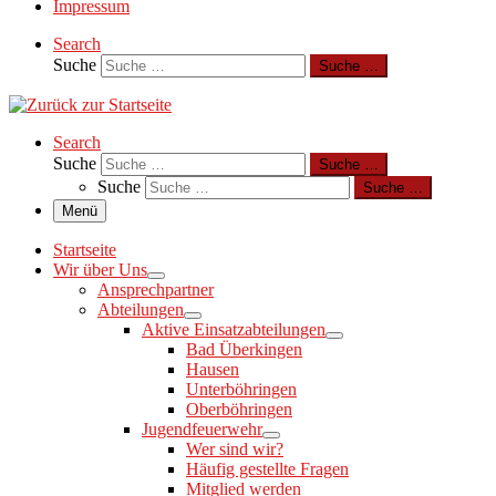
Impressum
Search
Suche
Suche …
Search
Suche
Suche …
Suche
Suche …
Menü
Startseite
Wir über Uns
Ansprechpartner
Abteilungen
Aktive Einsatzabteilungen
Bad Überkingen
Hausen
Unterböhringen
Oberböhringen
Jugendfeuerwehr
Wer sind wir?
Häufig gestellte Fragen
Mitglied werden