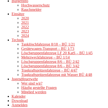
Bürgerinfo
Hochwasserschutz
Rauchmelder
Einsätze
2020
2021
2022
2023
2024
Technik
Tanklöschfahrzeug 8/18 – BÜ 1/21
Gerätewagen-Transport – BÜ 1/73
Löschgruppenfahrzeug LF 20 KatS – BÜ 1/45
Mehrzweckfahrzeug – BÜ 1/14
Löschgruppenfahrzeug 8/6 – BÜ 2/42
Löschgruppenfahrzeug 8/6 – BÜ 3/42
Tragkraftspritzenfahrzeug – BÜ 4/47
Tragkraftspritzenfahrzeug mit Wasser BÜ 4/48
Jugendfeuerwehr
Wer sind wir?
Häufig gestellte Fragen
Mitglied werden
Kalender
Download
Anmelden