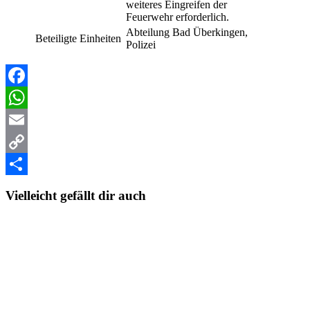
weiteres Eingreifen der
Feuerwehr erforderlich.
Abteilung Bad Überkingen,
Beteiligte Einheiten
Polizei
Facebook
WhatsApp
Email
Copy
Link
Teilen
Vielleicht gefällt dir auch