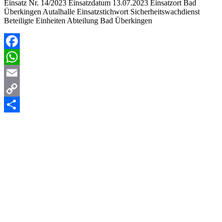
Einsatz Nr. 14/2023 Einsatzdatum 13.07.2023 Einsatzort Bad
Überkingen Autalhalle Einsatzstichwort Sicherheitswachdienst
Beteiligte Einheiten Abteilung Bad Überkingen
Facebook
WhatsApp
Email
Copy
Link
Teilen