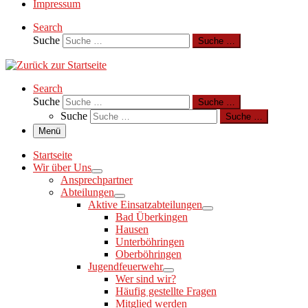
Impressum
Search
Suche
Suche …
Search
Suche
Suche …
Suche
Suche …
Menü
Startseite
Wir über Uns
Ansprechpartner
Abteilungen
Aktive Einsatzabteilungen
Bad Überkingen
Hausen
Unterböhringen
Oberböhringen
Jugendfeuerwehr
Wer sind wir?
Häufig gestellte Fragen
Mitglied werden