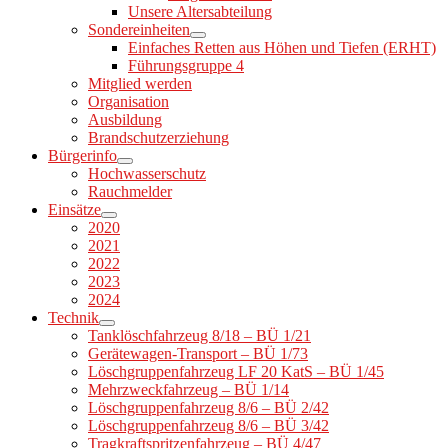
Unsere Altersabteilung
Sondereinheiten
Einfaches Retten aus Höhen und Tiefen (ERHT)
Führungsgruppe 4
Mitglied werden
Organisation
Ausbildung
Brandschutzerziehung
Bürgerinfo
Hochwasserschutz
Rauchmelder
Einsätze
2020
2021
2022
2023
2024
Technik
Tanklöschfahrzeug 8/18 – BÜ 1/21
Gerätewagen-Transport – BÜ 1/73
Löschgruppenfahrzeug LF 20 KatS – BÜ 1/45
Mehrzweckfahrzeug – BÜ 1/14
Löschgruppenfahrzeug 8/6 – BÜ 2/42
Löschgruppenfahrzeug 8/6 – BÜ 3/42
Tragkraftspritzenfahrzeug – BÜ 4/47