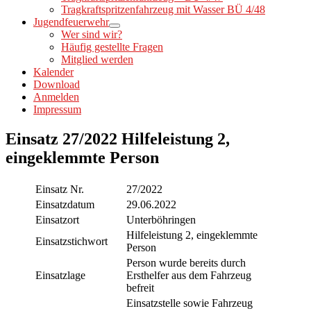
Tragkraftspritzenfahrzeug mit Wasser BÜ 4/48
Jugendfeuerwehr
Wer sind wir?
Häufig gestellte Fragen
Mitglied werden
Kalender
Download
Anmelden
Impressum
Einsatz 27/2022 Hilfeleistung 2,
eingeklemmte Person
Einsatz Nr.
27/2022
Einsatzdatum
29.06.2022
Einsatzort
Unterböhringen
Hilfeleistung 2, eingeklemmte
Einsatzstichwort
Person
Person wurde bereits durch
Einsatzlage
Ersthelfer aus dem Fahrzeug
befreit
Einsatzstelle sowie Fahrzeug