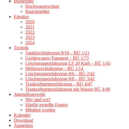
Bürgerinfo
Hochwasserschutz
Rauchmelder
Einsätze
2020
2021
2022
2023
2024
Technik
Tanklöschfahrzeug 8/18 – BÜ 1/21
Gerätewagen-Transport – BÜ 1/73
Löschgruppenfahrzeug LF 20 KatS – BÜ 1/45
Mehrzweckfahrzeug – BÜ 1/14
Löschgruppenfahrzeug 8/6 – BÜ 2/42
Löschgruppenfahrzeug 8/6 – BÜ 3/42
Tragkraftspritzenfahrzeug – BÜ 4/47
Tragkraftspritzenfahrzeug mit Wasser BÜ 4/48
Jugendfeuerwehr
Wer sind wir?
Häufig gestellte Fragen
Mitglied werden
Kalender
Download
Anmelden