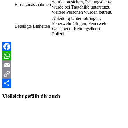
wurden gesichert, Rettungsdienst
Einsatzmassnahmen
wurde bei Tragehilfe unterstützt,
weitere Personen wurden betreut.
Abteilung Unterböhringen,
Feuerwehr Gingen, Feuerwehr
Beteiligte Einheiten
Geislingen, Rettungsdienst,
Polizei
Facebook
WhatsApp
Email
Copy
Link
Teilen
Vielleicht gefällt dir auch