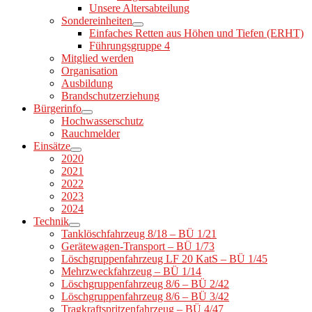
Unsere Altersabteilung
Sondereinheiten
Einfaches Retten aus Höhen und Tiefen (ERHT)
Führungsgruppe 4
Mitglied werden
Organisation
Ausbildung
Brandschutzerziehung
Bürgerinfo
Hochwasserschutz
Rauchmelder
Einsätze
2020
2021
2022
2023
2024
Technik
Tanklöschfahrzeug 8/18 – BÜ 1/21
Gerätewagen-Transport – BÜ 1/73
Löschgruppenfahrzeug LF 20 KatS – BÜ 1/45
Mehrzweckfahrzeug – BÜ 1/14
Löschgruppenfahrzeug 8/6 – BÜ 2/42
Löschgruppenfahrzeug 8/6 – BÜ 3/42
Tragkraftspritzenfahrzeug – BÜ 4/47