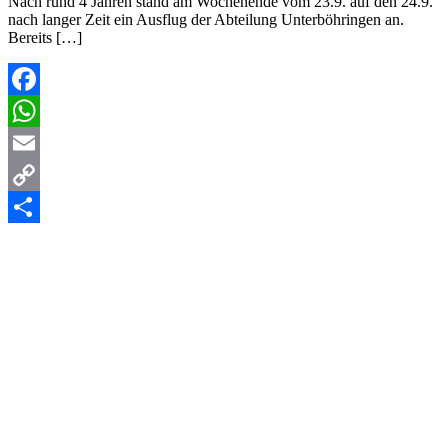
Nach rund 4 Jahren stand am Wochenende vom 23.9. auf den 24.9.
nach langer Zeit ein Ausflug der Abteilung Unterböhringen an.
Bereits […]
Facebook
WhatsApp
Email
Copy
Link
Teilen