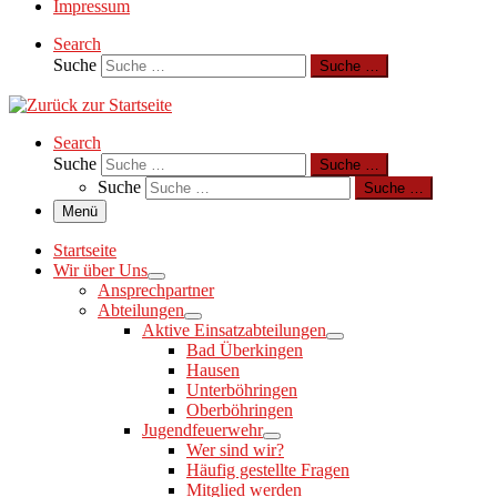
Impressum
Search
Suche
Suche …
Search
Suche
Suche …
Suche
Suche …
Menü
Startseite
Wir über Uns
Ansprechpartner
Abteilungen
Aktive Einsatzabteilungen
Bad Überkingen
Hausen
Unterböhringen
Oberböhringen
Jugendfeuerwehr
Wer sind wir?
Häufig gestellte Fragen
Mitglied werden