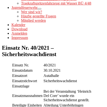
Tragkraftspritzenfahrzeug mit Wasser BÜ 4/48
Jugendfeuerwehr
Wer sind wir?
Häufig gestellte Fragen
Mitglied werden
Kalender
Download
Anmelden
Impressum
Einsatz Nr. 40/2021 –
Sicherheitswachdienst
Einsatz Nr.
40/2021
Einsatzdatum
30.10.2021
Einsatzort
Autalhalle
Einsatzstichwort
Sicherheitswachdienst
Einsatzlage
Bei der Veranstaltung ‘Heinrich
Einsatzmassnahmen
Del Core’ wurde ein
Sicherheitswachdienst gestellt.
Beteiligte Einheiten
Abteilung Unterböhringen