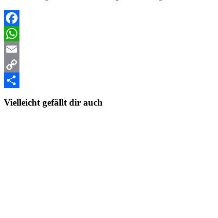
Facebook
WhatsApp
Email
Copy
Link
Teilen
Vielleicht gefällt dir auch