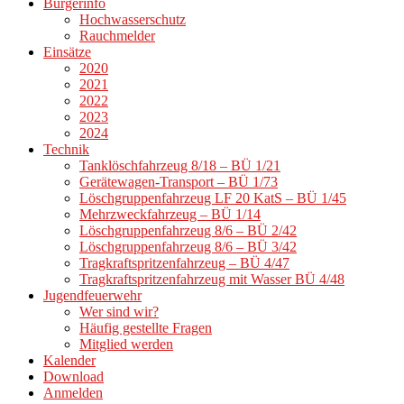
Bürgerinfo
Hochwasserschutz
Rauchmelder
Einsätze
2020
2021
2022
2023
2024
Technik
Tanklöschfahrzeug 8/18 – BÜ 1/21
Gerätewagen-Transport – BÜ 1/73
Löschgruppenfahrzeug LF 20 KatS – BÜ 1/45
Mehrzweckfahrzeug – BÜ 1/14
Löschgruppenfahrzeug 8/6 – BÜ 2/42
Löschgruppenfahrzeug 8/6 – BÜ 3/42
Tragkraftspritzenfahrzeug – BÜ 4/47
Tragkraftspritzenfahrzeug mit Wasser BÜ 4/48
Jugendfeuerwehr
Wer sind wir?
Häufig gestellte Fragen
Mitglied werden
Kalender
Download
Anmelden