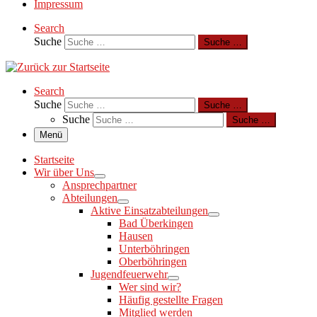
Impressum
Search
Suche
Suche …
Search
Suche
Suche …
Suche
Suche …
Menü
Startseite
Wir über Uns
Ansprechpartner
Abteilungen
Aktive Einsatzabteilungen
Bad Überkingen
Hausen
Unterböhringen
Oberböhringen
Jugendfeuerwehr
Wer sind wir?
Häufig gestellte Fragen
Mitglied werden