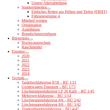
Unsere Altersabteilung
Sondereinheiten
Einfaches Retten aus Höhen und Tiefen (ERHT)
Führungsgruppe 4
Mitglied werden
Organisation
Ausbildung
Brandschutzerziehung
Bürgerinfo
Hochwasserschutz
Rauchmelder
Einsätze
2020
2021
2022
2023
2024
Technik
Tanklöschfahrzeug 8/18 – BÜ 1/21
Gerätewagen-Transport – BÜ 1/73
Löschgruppenfahrzeug LF 20 KatS – BÜ 1/45
Mehrzweckfahrzeug – BÜ 1/14
Löschgruppenfahrzeug 8/6 – BÜ 2/42
Löschgruppenfahrzeug 8/6 – BÜ 3/42
Tragkraftspritzenfahrzeug – BÜ 4/47