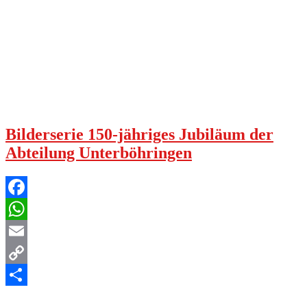
Bilderserie 150-jähriges Jubiläum der
Abteilung Unterböhringen
Facebook
WhatsApp
Email
Copy
Link
Teilen