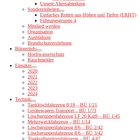
Unsere Altersabteilung
Sondereinheiten
Einfaches Retten aus Höhen und Tiefen (ERHT)
Führungsgruppe 4
Mitglied werden
Organisation
Ausbildung
Brandschutzerziehung
Bürgerinfo
Hochwasserschutz
Rauchmelder
Einsätze
2020
2021
2022
2023
2024
Technik
Tanklöschfahrzeug 8/18 – BÜ 1/21
Gerätewagen-Transport – BÜ 1/73
Löschgruppenfahrzeug LF 20 KatS – BÜ 1/45
Mehrzweckfahrzeug – BÜ 1/14
Löschgruppenfahrzeug 8/6 – BÜ 2/42
Löschgruppenfahrzeug 8/6 – BÜ 3/42
Tragkraftspritzenfahrzeug – BÜ 4/47