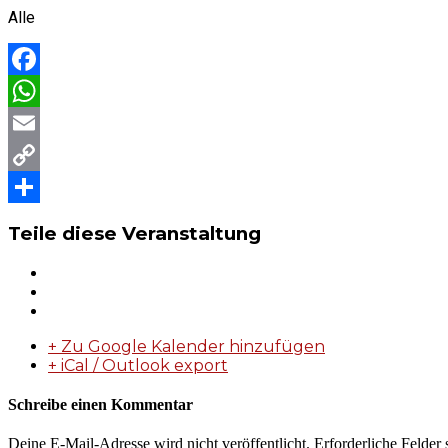
Alle
Facebook
WhatsApp
Email
Copy
Link
Teilen
Teile diese Veranstaltung
+ Zu Google Kalender hinzufügen
+ iCal / Outlook export
Schreibe einen Kommentar
Deine E-Mail-Adresse wird nicht veröffentlicht.
Erforderliche Felder 