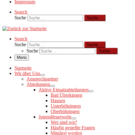
Impressum
Search
Suche
Suche …
Search
Suche
Suche …
Suche
Suche …
Menü
Startseite
Wir über Uns
Ansprechpartner
Abteilungen
Aktive Einsatzabteilungen
Bad Überkingen
Hausen
Unterböhringen
Oberböhringen
Jugendfeuerwehr
Wer sind wir?
Häufig gestellte Fragen
Mitglied werden