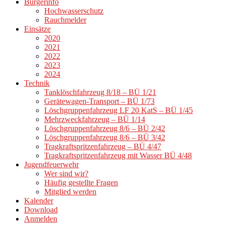
Bürgerinfo
Hochwasserschutz
Rauchmelder
Einsätze
2020
2021
2022
2023
2024
Technik
Tanklöschfahrzeug 8/18 – BÜ 1/21
Gerätewagen-Transport – BÜ 1/73
Löschgruppenfahrzeug LF 20 KatS – BÜ 1/45
Mehrzweckfahrzeug – BÜ 1/14
Löschgruppenfahrzeug 8/6 – BÜ 2/42
Löschgruppenfahrzeug 8/6 – BÜ 3/42
Tragkraftspritzenfahrzeug – BÜ 4/47
Tragkraftspritzenfahrzeug mit Wasser BÜ 4/48
Jugendfeuerwehr
Wer sind wir?
Häufig gestellte Fragen
Mitglied werden
Kalender
Download
Anmelden