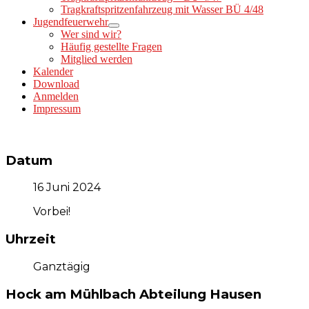
Tragkraftspritzenfahrzeug mit Wasser BÜ 4/48
Jugendfeuerwehr
Wer sind wir?
Häufig gestellte Fragen
Mitglied werden
Kalender
Download
Anmelden
Impressum
Datum
16 Juni 2024
Vorbei!
Uhrzeit
Ganztägig
Hock am Mühlbach Abteilung Hausen