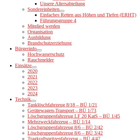
Unsere Altersabteilung
Sondereinheiten
Einfaches Retten aus Höhen und Tiefen (ERHT)
Führungsgruppe 4
Mitglied werden
Organisation
Ausbildung
Brandschutzerziehung
Bürgerinfo
Hochwasserschutz
Rauchmelder
Einsätze
2020
2021
2022
2023
2024
Technik
Tanklöschfahrzeug 8/18 – BÜ 1/21
Gerätewagen-Transport – BÜ 1/73
Löschgruppenfahrzeug LF 20 KatS – BÜ 1/45
Mehrzweckfahrzeug – BÜ 1/14
Löschgruppenfahrzeug 8/6 – BÜ 2/42
Löschgruppenfahrzeug 8/6 – BÜ 3/42
Tragkraftspritzenfahrzeug – BÜ 4/47