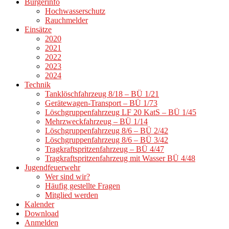
Bürgerinfo
Hochwasserschutz
Rauchmelder
Einsätze
2020
2021
2022
2023
2024
Technik
Tanklöschfahrzeug 8/18 – BÜ 1/21
Gerätewagen-Transport – BÜ 1/73
Löschgruppenfahrzeug LF 20 KatS – BÜ 1/45
Mehrzweckfahrzeug – BÜ 1/14
Löschgruppenfahrzeug 8/6 – BÜ 2/42
Löschgruppenfahrzeug 8/6 – BÜ 3/42
Tragkraftspritzenfahrzeug – BÜ 4/47
Tragkraftspritzenfahrzeug mit Wasser BÜ 4/48
Jugendfeuerwehr
Wer sind wir?
Häufig gestellte Fragen
Mitglied werden
Kalender
Download
Anmelden