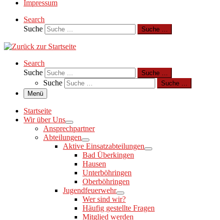
Impressum
Search
Suche
Suche …
Search
Suche
Suche …
Suche
Suche …
Menü
Startseite
Wir über Uns
Ansprechpartner
Abteilungen
Aktive Einsatzabteilungen
Bad Überkingen
Hausen
Unterböhringen
Oberböhringen
Jugendfeuerwehr
Wer sind wir?
Häufig gestellte Fragen
Mitglied werden