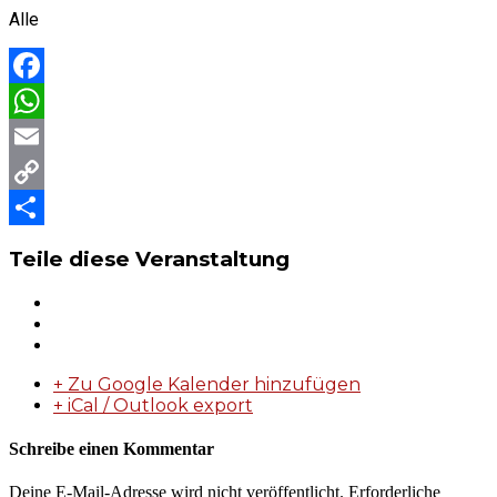
Alle
Facebook
WhatsApp
Email
Copy
Link
Teilen
Teile diese Veranstaltung
+ Zu Google Kalender hinzufügen
+ iCal / Outlook export
Schreibe einen Kommentar
Deine E-Mail-Adresse wird nicht veröffentlicht.
Erforderliche