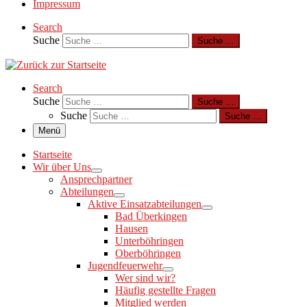
Impressum
Search
Suche
Suche …
Search
Suche
Suche …
Suche
Suche …
Menü
Startseite
Wir über Uns
Ansprechpartner
Abteilungen
Aktive Einsatzabteilungen
Bad Überkingen
Hausen
Unterböhringen
Oberböhringen
Jugendfeuerwehr
Wer sind wir?
Häufig gestellte Fragen
Mitglied werden