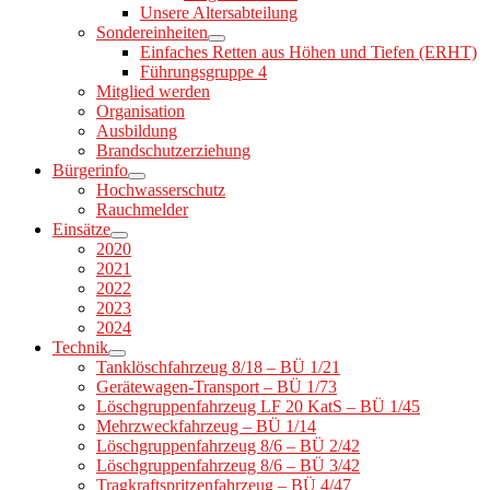
Unsere Altersabteilung
Sondereinheiten
Einfaches Retten aus Höhen und Tiefen (ERHT)
Führungsgruppe 4
Mitglied werden
Organisation
Ausbildung
Brandschutzerziehung
Bürgerinfo
Hochwasserschutz
Rauchmelder
Einsätze
2020
2021
2022
2023
2024
Technik
Tanklöschfahrzeug 8/18 – BÜ 1/21
Gerätewagen-Transport – BÜ 1/73
Löschgruppenfahrzeug LF 20 KatS – BÜ 1/45
Mehrzweckfahrzeug – BÜ 1/14
Löschgruppenfahrzeug 8/6 – BÜ 2/42
Löschgruppenfahrzeug 8/6 – BÜ 3/42
Tragkraftspritzenfahrzeug – BÜ 4/47