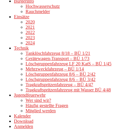
Bürgerinfo
Hochwasserschutz
Rauchmelder
Einsätze
2020
2021
2022
2023
2024
Technik
Tanklöschfahrzeug 8/18 – BÜ 1/21
Gerätewagen-Transport – BÜ 1/73
Löschgruppenfahrzeug LF 20 KatS – BÜ 1/45
Mehrzweckfahrzeug – BÜ 1/14
Löschgruppenfahrzeug 8/6 – BÜ 2/42
Löschgruppenfahrzeug 8/6 – BÜ 3/42
Tragkraftspritzenfahrzeug – BÜ 4/47
Tragkraftspritzenfahrzeug mit Wasser BÜ 4/48
Jugendfeuerwehr
Wer sind wir?
Häufig gestellte Fragen
Mitglied werden
Kalender
Download
Anmelden