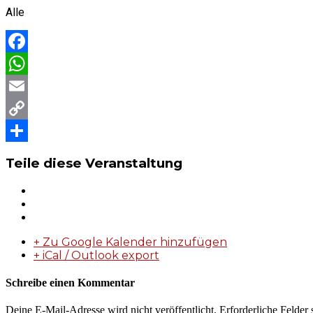
Alle
Facebook
WhatsApp
Email
Copy
Link
Teilen
Teile diese Veranstaltung
+ Zu Google Kalender hinzufügen
+ iCal / Outlook export
Schreibe einen Kommentar
Deine E-Mail-Adresse wird nicht veröffentlicht.
Erforderliche Felder 