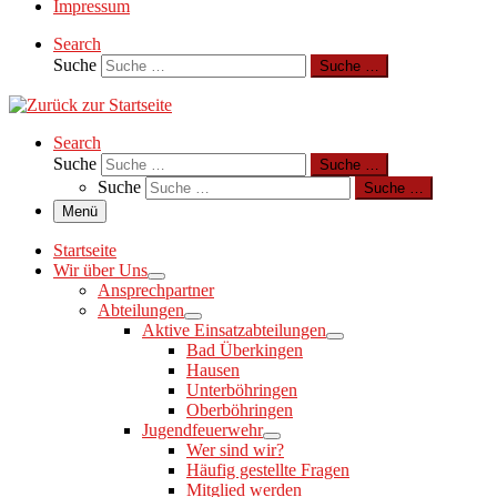
Impressum
Search
Suche
Suche …
Search
Suche
Suche …
Suche
Suche …
Menü
Startseite
Wir über Uns
Ansprechpartner
Abteilungen
Aktive Einsatzabteilungen
Bad Überkingen
Hausen
Unterböhringen
Oberböhringen
Jugendfeuerwehr
Wer sind wir?
Häufig gestellte Fragen
Mitglied werden