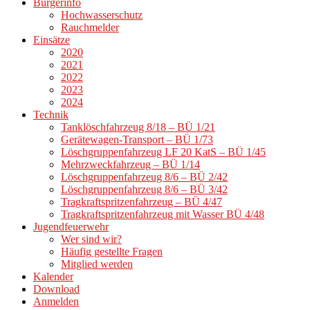
Bürgerinfo
Hochwasserschutz
Rauchmelder
Einsätze
2020
2021
2022
2023
2024
Technik
Tanklöschfahrzeug 8/18 – BÜ 1/21
Gerätewagen-Transport – BÜ 1/73
Löschgruppenfahrzeug LF 20 KatS – BÜ 1/45
Mehrzweckfahrzeug – BÜ 1/14
Löschgruppenfahrzeug 8/6 – BÜ 2/42
Löschgruppenfahrzeug 8/6 – BÜ 3/42
Tragkraftspritzenfahrzeug – BÜ 4/47
Tragkraftspritzenfahrzeug mit Wasser BÜ 4/48
Jugendfeuerwehr
Wer sind wir?
Häufig gestellte Fragen
Mitglied werden
Kalender
Download
Anmelden