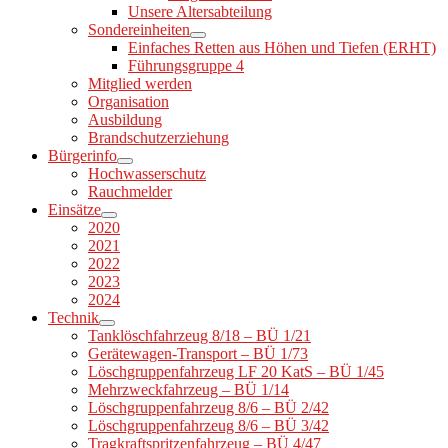
Unsere Altersabteilung
Sondereinheiten
Einfaches Retten aus Höhen und Tiefen (ERHT)
Führungsgruppe 4
Mitglied werden
Organisation
Ausbildung
Brandschutzerziehung
Bürgerinfo
Hochwasserschutz
Rauchmelder
Einsätze
2020
2021
2022
2023
2024
Technik
Tanklöschfahrzeug 8/18 – BÜ 1/21
Gerätewagen-Transport – BÜ 1/73
Löschgruppenfahrzeug LF 20 KatS – BÜ 1/45
Mehrzweckfahrzeug – BÜ 1/14
Löschgruppenfahrzeug 8/6 – BÜ 2/42
Löschgruppenfahrzeug 8/6 – BÜ 3/42
Tragkraftspritzenfahrzeug – BÜ 4/47