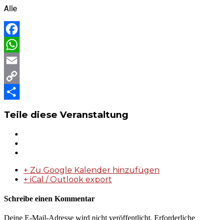
Alle
Facebook
WhatsApp
Email
Copy
Link
Teilen
Teile diese Veranstaltung
+ Zu Google Kalender hinzufügen
+ iCal / Outlook export
Schreibe einen Kommentar
Deine E-Mail-Adresse wird nicht veröffentlicht.
Erforderliche