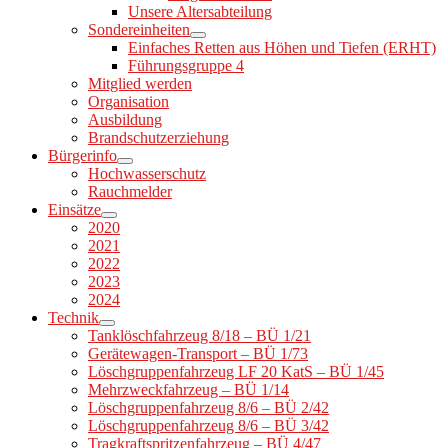
Unsere Altersabteilung
Sondereinheiten
Einfaches Retten aus Höhen und Tiefen (ERHT)
Führungsgruppe 4
Mitglied werden
Organisation
Ausbildung
Brandschutzerziehung
Bürgerinfo
Hochwasserschutz
Rauchmelder
Einsätze
2020
2021
2022
2023
2024
Technik
Tanklöschfahrzeug 8/18 – BÜ 1/21
Gerätewagen-Transport – BÜ 1/73
Löschgruppenfahrzeug LF 20 KatS – BÜ 1/45
Mehrzweckfahrzeug – BÜ 1/14
Löschgruppenfahrzeug 8/6 – BÜ 2/42
Löschgruppenfahrzeug 8/6 – BÜ 3/42
Tragkraftspritzenfahrzeug – BÜ 4/47