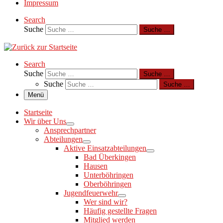
Impressum
Search
Suche
Suche …
Search
Suche
Suche …
Suche
Suche …
Menü
Startseite
Wir über Uns
Ansprechpartner
Abteilungen
Aktive Einsatzabteilungen
Bad Überkingen
Hausen
Unterböhringen
Oberböhringen
Jugendfeuerwehr
Wer sind wir?
Häufig gestellte Fragen
Mitglied werden