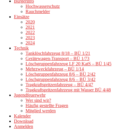
Bürgerinfo
Hochwasserschutz
Rauchmelder
Einsätze
2020
2021
2022
2023
2024
Technik
Tanklöschfahrzeug 8/18 – BÜ 1/21
Gerätewagen-Transport – BÜ 1/73
Löschgruppenfahrzeug LF 20 KatS – BÜ 1/45
Mehrzweckfahrzeug – BÜ 1/14
Löschgruppenfahrzeug 8/6 – BÜ 2/42
Löschgruppenfahrzeug 8/6 – BÜ 3/42
Tragkraftspritzenfahrzeug – BÜ 4/47
Tragkraftspritzenfahrzeug mit Wasser BÜ 4/48
Jugendfeuerwehr
Wer sind wir?
Häufig gestellte Fragen
Mitglied werden
Kalender
Download
Anmelden