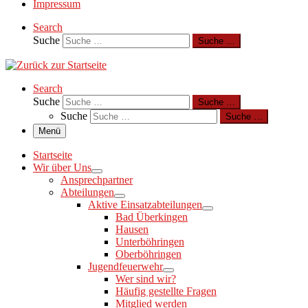
Impressum
Search
Suche
Suche …
Search
Suche
Suche …
Suche
Suche …
Menü
Startseite
Wir über Uns
Ansprechpartner
Abteilungen
Aktive Einsatzabteilungen
Bad Überkingen
Hausen
Unterböhringen
Oberböhringen
Jugendfeuerwehr
Wer sind wir?
Häufig gestellte Fragen
Mitglied werden