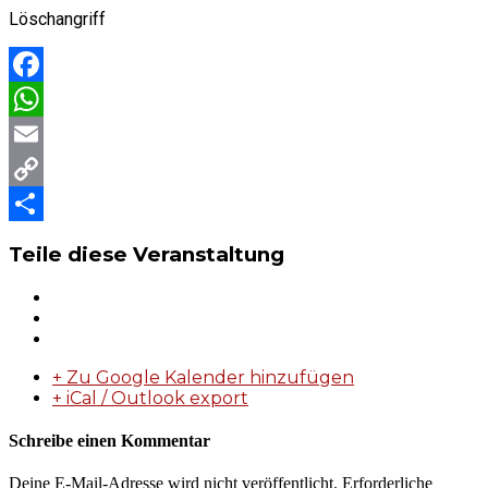
Löschangriff
Facebook
WhatsApp
Email
Copy
Link
Teilen
Teile diese Veranstaltung
+ Zu Google Kalender hinzufügen
+ iCal / Outlook export
Schreibe einen Kommentar
Deine E-Mail-Adresse wird nicht veröffentlicht.
Erforderliche