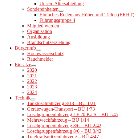
Unsere Altersabteilung
Sondereinheiten
Einfaches Retten aus Höhen und Tiefen (ERHT)
Führungsgruppe 4
Mitglied werden
Organisation
Ausbildung
Brandschutzerziehung
Bürgerinfo
Hochwasserschutz
Rauchmelder
Einsätze
2020
2021
2022
2023
2024
Technik
Tanklöschfahrzeug 8/18 – BÜ 1/21
Gerätewagen-Transport – BÜ 1/73
Löschgruppenfahrzeug LF 20 KatS – BÜ 1/45
Mehrzweckfahrzeug – BÜ 1/14
Löschgruppenfahrzeug 8/6 – BÜ 2/42
Löschgruppenfahrzeug 8/6 – BÜ 3/42
Tragkraftspritzenfahrzeug – BÜ 4/47