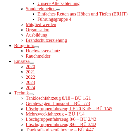
Unsere Altersabteilung
Sondereinheiten
Einfaches Retten aus Höhen und Tiefen (ERHT)
Führungsgruppe 4
Mitglied werden
Organisation
Ausbildung
Brandschutzerziehung
Bürgerinfo
Hochwasserschutz
Rauchmelder
Einsätze
2020
2021
2022
2023
2024
Technik
Tanklöschfahrzeug 8/18 – BÜ 1/21
Gerätewagen-Transport – BÜ 1/73
Löschgruppenfahrzeug LF 20 KatS – BÜ 1/45
Mehrzweckfahrzeug – BÜ 1/14
Löschgruppenfahrzeug 8/6 – BÜ 2/42
Löschgruppenfahrzeug 8/6 – BÜ 3/42
Tragkraftspritzenfahrzeug – BÜ 4/47