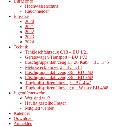
Bürgerinfo
Hochwasserschutz
Rauchmelder
Einsätze
2020
2021
2022
2023
2024
Technik
Tanklöschfahrzeug 8/18 – BÜ 1/21
Gerätewagen-Transport – BÜ 1/73
Löschgruppenfahrzeug LF 20 KatS – BÜ 1/45
Mehrzweckfahrzeug – BÜ 1/14
Löschgruppenfahrzeug 8/6 – BÜ 2/42
Löschgruppenfahrzeug 8/6 – BÜ 3/42
Tragkraftspritzenfahrzeug – BÜ 4/47
Tragkraftspritzenfahrzeug mit Wasser BÜ 4/48
Jugendfeuerwehr
Wer sind wir?
Häufig gestellte Fragen
Mitglied werden
Kalender
Download
Anmelden