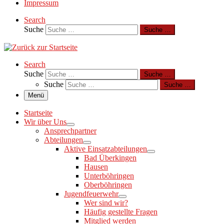
Impressum
Search
Suche
Suche …
Search
Suche
Suche …
Suche
Suche …
Menü
Startseite
Wir über Uns
Ansprechpartner
Abteilungen
Aktive Einsatzabteilungen
Bad Überkingen
Hausen
Unterböhringen
Oberböhringen
Jugendfeuerwehr
Wer sind wir?
Häufig gestellte Fragen
Mitglied werden