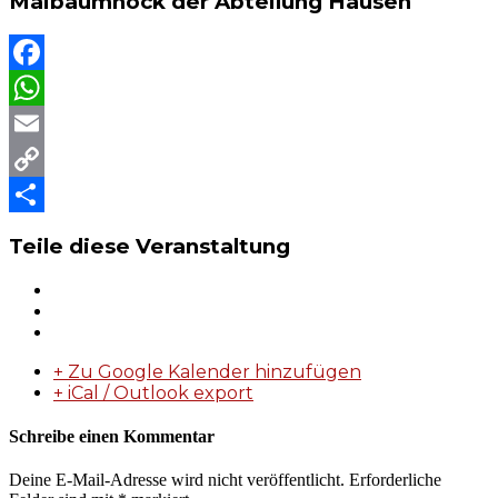
Maibaumhock der Abteilung Hausen
Facebook
WhatsApp
Email
Copy
Link
Teilen
Teile diese Veranstaltung
+ Zu Google Kalender hinzufügen
+ iCal / Outlook export
Schreibe einen Kommentar
Deine E-Mail-Adresse wird nicht veröffentlicht.
Erforderliche