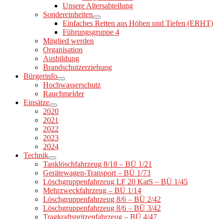
Unsere Altersabteilung
Sondereinheiten
Einfaches Retten aus Höhen und Tiefen (ERHT)
Führungsgruppe 4
Mitglied werden
Organisation
Ausbildung
Brandschutzerziehung
Bürgerinfo
Hochwasserschutz
Rauchmelder
Einsätze
2020
2021
2022
2023
2024
Technik
Tanklöschfahrzeug 8/18 – BÜ 1/21
Gerätewagen-Transport – BÜ 1/73
Löschgruppenfahrzeug LF 20 KatS – BÜ 1/45
Mehrzweckfahrzeug – BÜ 1/14
Löschgruppenfahrzeug 8/6 – BÜ 2/42
Löschgruppenfahrzeug 8/6 – BÜ 3/42
Tragkraftspritzenfahrzeug – BÜ 4/47