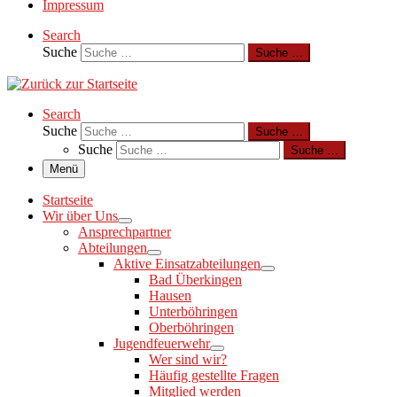
Impressum
Search
Suche
Suche …
Search
Suche
Suche …
Suche
Suche …
Menü
Startseite
Wir über Uns
Ansprechpartner
Abteilungen
Aktive Einsatzabteilungen
Bad Überkingen
Hausen
Unterböhringen
Oberböhringen
Jugendfeuerwehr
Wer sind wir?
Häufig gestellte Fragen
Mitglied werden