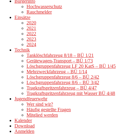
Bürgerinfo
Hochwasserschutz
Rauchmelder
Einsätze
2020
2021
2022
2023
2024
Technik
Tanklöschfahrzeug 8/18 – BÜ 1/21
Gerätewagen-Transport – BÜ 1/73
Löschgruppenfahrzeug LF 20 KatS – BÜ 1/45
Mehrzweckfahrzeug – BÜ 1/14
Löschgruppenfahrzeug 8/6 – BÜ 2/42
Löschgruppenfahrzeug 8/6 – BÜ 3/42
Tragkraftspritzenfahrzeug – BÜ 4/47
Tragkraftspritzenfahrzeug mit Wasser BÜ 4/48
Jugendfeuerwehr
Wer sind wir?
Häufig gestellte Fragen
Mitglied werden
Kalender
Download
Anmelden