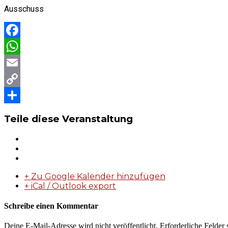
Ausschuss
Facebook
WhatsApp
Email
Copy
Link
Teilen
Teile diese Veranstaltung
+ Zu Google Kalender hinzufügen
+ iCal / Outlook export
Schreibe einen Kommentar
Deine E-Mail-Adresse wird nicht veröffentlicht.
Erforderliche Felder 