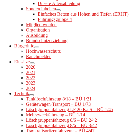
Unsere Altersabteilung
Sondereinheiten
Einfaches Retten aus Höhen und Tiefen (ERHT)
Führungsgruppe 4
Mitglied werden
Organisation
Ausbildung
Brandschutzerziehung
Bürgerinfo
Hochwasserschutz
Rauchmelder
Einsätze
2020
2021
2022
2023
2024
Technik
Tanklöschfahrzeug 8/18 – BÜ 1/21
Gerätewagen-Transport – BÜ 1/73
Löschgruppenfahrzeug LF 20 KatS – BÜ 1/45
Mehrzweckfahrzeug – BÜ 1/14
Löschgruppenfahrzeug 8/6 – BÜ 2/42
Löschgruppenfahrzeug 8/6 – BÜ 3/42
Tragkraftspritzenfahrzeug – BÜ 4/47