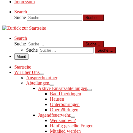
Impressum
Search
Suche
Suche …
Search
Suche
Suche …
Suche
Suche …
Menü
Startseite
Wir über Uns
Ansprechpartner
Abteilungen
Aktive Einsatzabteilungen
Bad Überkingen
Hausen
Unterböhringen
Oberböhringen
Jugendfeuerwehr
Wer sind wir?
Häufig gestellte Fragen
Mitglied werden