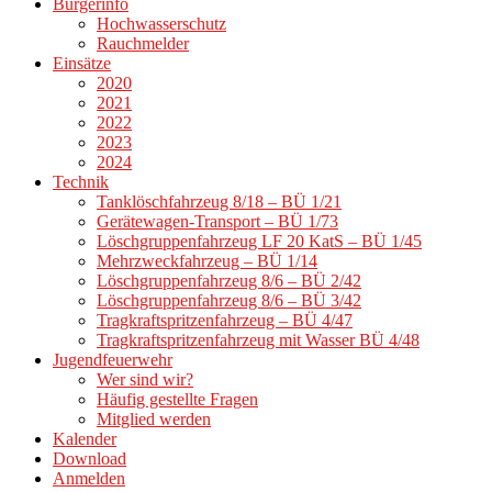
Bürgerinfo
Hochwasserschutz
Rauchmelder
Einsätze
2020
2021
2022
2023
2024
Technik
Tanklöschfahrzeug 8/18 – BÜ 1/21
Gerätewagen-Transport – BÜ 1/73
Löschgruppenfahrzeug LF 20 KatS – BÜ 1/45
Mehrzweckfahrzeug – BÜ 1/14
Löschgruppenfahrzeug 8/6 – BÜ 2/42
Löschgruppenfahrzeug 8/6 – BÜ 3/42
Tragkraftspritzenfahrzeug – BÜ 4/47
Tragkraftspritzenfahrzeug mit Wasser BÜ 4/48
Jugendfeuerwehr
Wer sind wir?
Häufig gestellte Fragen
Mitglied werden
Kalender
Download
Anmelden