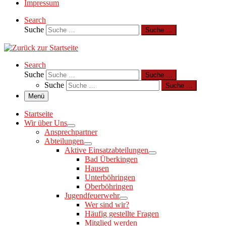
Impressum
Search
Suche
Suche …
Search
Suche
Suche …
Suche
Suche …
Menü
Startseite
Wir über Uns
Ansprechpartner
Abteilungen
Aktive Einsatzabteilungen
Bad Überkingen
Hausen
Unterböhringen
Oberböhringen
Jugendfeuerwehr
Wer sind wir?
Häufig gestellte Fragen
Mitglied werden