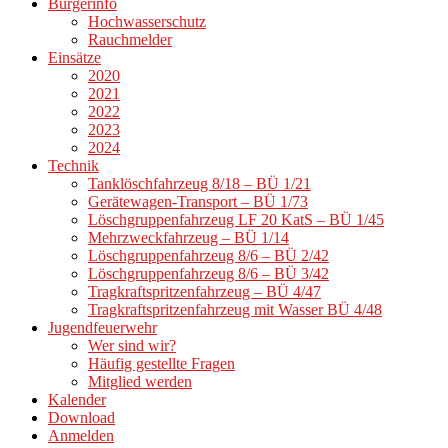
Bürgerinfo
Hochwasserschutz
Rauchmelder
Einsätze
2020
2021
2022
2023
2024
Technik
Tanklöschfahrzeug 8/18 – BÜ 1/21
Gerätewagen-Transport – BÜ 1/73
Löschgruppenfahrzeug LF 20 KatS – BÜ 1/45
Mehrzweckfahrzeug – BÜ 1/14
Löschgruppenfahrzeug 8/6 – BÜ 2/42
Löschgruppenfahrzeug 8/6 – BÜ 3/42
Tragkraftspritzenfahrzeug – BÜ 4/47
Tragkraftspritzenfahrzeug mit Wasser BÜ 4/48
Jugendfeuerwehr
Wer sind wir?
Häufig gestellte Fragen
Mitglied werden
Kalender
Download
Anmelden