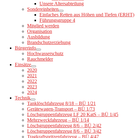
Unsere Altersabteilung
Sondereinheiten
Einfaches Retten aus Höhen und Tiefen (ERHT)
Führungsgruppe 4
Mitglied werden
Organisation
Ausbildung
Brandschutzerziehung
Bürgerinfo
Hochwasserschutz
Rauchmelder
Einsätze
2020
2021
2022
2023
2024
Technik
Tanklöschfahrzeug 8/18 – BÜ 1/21
Gerätewagen-Transport – BÜ 1/73
Löschgruppenfahrzeug LF 20 KatS – BÜ 1/45
Mehrzweckfahrzeug – BÜ 1/14
Löschgruppenfahrzeug 8/6 – BÜ 2/42
Löschgruppenfahrzeug 8/6 – BÜ 3/42
Tragkraftspritzenfahrzeug – BÜ 4/47