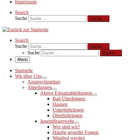
Impressum
Search
Suche
Suche …
Search
Suche
Suche …
Suche
Suche …
Menü
Startseite
Wir über Uns
Ansprechpartner
Abteilungen
Aktive Einsatzabteilungen
Bad Überkingen
Hausen
Unterböhringen
Oberböhringen
Jugendfeuerwehr
Wer sind wir?
Häufig gestellte Fragen
Mitglied werden