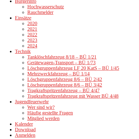
Bürgerinfo
Hochwasserschutz
Rauchmelder
Einsätze
2020
2021
2022
2023
2024
Technik
Tanklöschfahrzeug 8/18 – BÜ 1/21
Gerätewagen-Transport – BÜ 1/73
Löschgruppenfahrzeug LF 20 KatS – BÜ 1/45
Mehrzweckfahrzeug – BÜ 1/14
Löschgruppenfahrzeug 8/6 – BÜ 2/42
Löschgruppenfahrzeug 8/6 – BÜ 3/42
Tragkraftspritzenfahrzeug – BÜ 4/47
Tragkraftspritzenfahrzeug mit Wasser BÜ 4/48
Jugendfeuerwehr
Wer sind wir?
Häufig gestellte Fragen
Mitglied werden
Kalender
Download
Anmelden