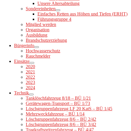
Unsere Altersabteilung
Sondereinheiten
Einfaches Retten aus Höhen und Tiefen (ERHT)
Führungsgruppe 4
Mitglied werden
Organisation
Ausbildung
Brandschutzerziehung
Bürgerinfo
Hochwasserschutz
Rauchmelder
Einsätze
2020
2021
2022
2023
2024
Technik
Tanklöschfahrzeug 8/18 – BÜ 1/21
Gerätewagen-Transport – BÜ 1/73
Löschgruppenfahrzeug LF 20 KatS – BÜ 1/45
Mehrzweckfahrzeug – BÜ 1/14
Löschgruppenfahrzeug 8/6 – BÜ 2/42
Löschgruppenfahrzeug 8/6 – BÜ 3/42
Tragkraftspritzenfahrzeug – BÜ 4/47