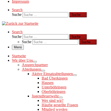
Impressum
Search
Suche
Suche …
Search
Suche
Suche …
Suche
Suche …
Menü
Startseite
Wir über Uns
Ansprechpartner
Abteilungen
Aktive Einsatzabteilungen
Bad Überkingen
Hausen
Unterböhringen
Oberböhringen
Jugendfeuerwehr
Wer sind wir?
Häufig gestellte Fragen
Mitglied werden