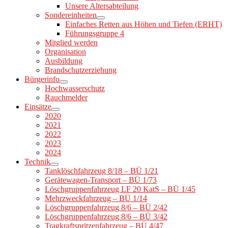
Unsere Altersabteilung
Sondereinheiten
Einfaches Retten aus Höhen und Tiefen (ERHT)
Führungsgruppe 4
Mitglied werden
Organisation
Ausbildung
Brandschutzerziehung
Bürgerinfo
Hochwasserschutz
Rauchmelder
Einsätze
2020
2021
2022
2023
2024
Technik
Tanklöschfahrzeug 8/18 – BÜ 1/21
Gerätewagen-Transport – BÜ 1/73
Löschgruppenfahrzeug LF 20 KatS – BÜ 1/45
Mehrzweckfahrzeug – BÜ 1/14
Löschgruppenfahrzeug 8/6 – BÜ 2/42
Löschgruppenfahrzeug 8/6 – BÜ 3/42
Tragkraftspritzenfahrzeug – BÜ 4/47