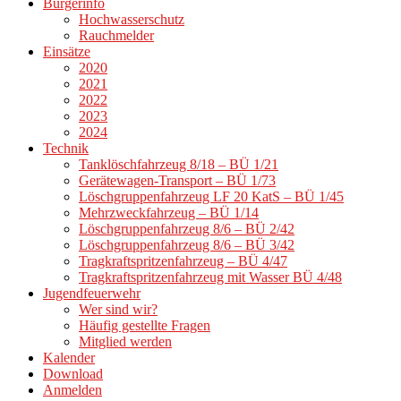
Bürgerinfo
Hochwasserschutz
Rauchmelder
Einsätze
2020
2021
2022
2023
2024
Technik
Tanklöschfahrzeug 8/18 – BÜ 1/21
Gerätewagen-Transport – BÜ 1/73
Löschgruppenfahrzeug LF 20 KatS – BÜ 1/45
Mehrzweckfahrzeug – BÜ 1/14
Löschgruppenfahrzeug 8/6 – BÜ 2/42
Löschgruppenfahrzeug 8/6 – BÜ 3/42
Tragkraftspritzenfahrzeug – BÜ 4/47
Tragkraftspritzenfahrzeug mit Wasser BÜ 4/48
Jugendfeuerwehr
Wer sind wir?
Häufig gestellte Fragen
Mitglied werden
Kalender
Download
Anmelden