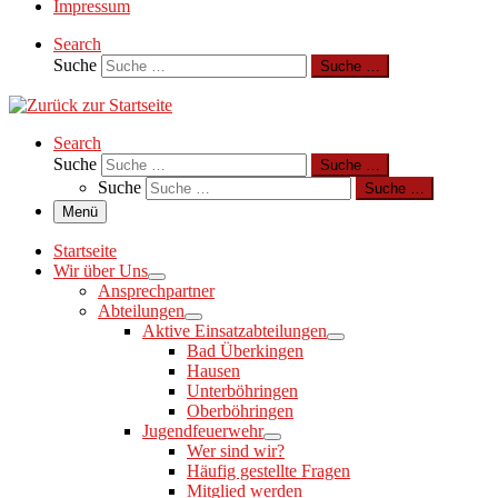
Impressum
Search
Suche
Suche …
Search
Suche
Suche …
Suche
Suche …
Menü
Startseite
Wir über Uns
Ansprechpartner
Abteilungen
Aktive Einsatzabteilungen
Bad Überkingen
Hausen
Unterböhringen
Oberböhringen
Jugendfeuerwehr
Wer sind wir?
Häufig gestellte Fragen
Mitglied werden