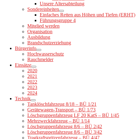
Unsere Altersabteilung
Sondereinheiten
Einfaches Retten aus Höhen und Tiefen (ERHT)
Führungsgruppe 4
Mitglied werden
Organisation
Ausbildung
Brandschutzerziehung
Bürgerinfo
Hochwasserschutz
Rauchmelder
Einsätze
2020
2021
2022
2023
2024
Technik
Tanklöschfahrzeug 8/18 – BÜ 1/21
Gerätewagen-Transport – BÜ 1/73
Löschgruppenfahrzeug LF 20 KatS – BÜ 1/45
Mehrzweckfahrzeug – BÜ 1/14
Löschgruppenfahrzeug 8/6 – BÜ 2/42
Löschgruppenfahrzeug 8/6 – BÜ 3/42
Tragkraftspritzenfahrzeug – BÜ 4/47