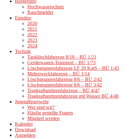
Bürgerinfo
Hochwasserschutz
Rauchmelder
Einsätze
2020
2021
2022
2023
2024
Technik
Tanklöschfahrzeug 8/18 – BÜ 1/21
Gerätewagen-Transport – BÜ 1/73
Löschgruppenfahrzeug LF 20 KatS – BÜ 1/45
Mehrzweckfahrzeug – BÜ 1/14
Löschgruppenfahrzeug 8/6 – BÜ 2/42
Löschgruppenfahrzeug 8/6 – BÜ 3/42
Tragkraftspritzenfahrzeug – BÜ 4/47
Tragkraftspritzenfahrzeug mit Wasser BÜ 4/48
Jugendfeuerwehr
Wer sind wir?
Häufig gestellte Fragen
Mitglied werden
Kalender
Download
Anmelden