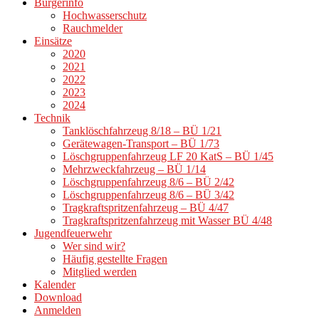
Bürgerinfo
Hochwasserschutz
Rauchmelder
Einsätze
2020
2021
2022
2023
2024
Technik
Tanklöschfahrzeug 8/18 – BÜ 1/21
Gerätewagen-Transport – BÜ 1/73
Löschgruppenfahrzeug LF 20 KatS – BÜ 1/45
Mehrzweckfahrzeug – BÜ 1/14
Löschgruppenfahrzeug 8/6 – BÜ 2/42
Löschgruppenfahrzeug 8/6 – BÜ 3/42
Tragkraftspritzenfahrzeug – BÜ 4/47
Tragkraftspritzenfahrzeug mit Wasser BÜ 4/48
Jugendfeuerwehr
Wer sind wir?
Häufig gestellte Fragen
Mitglied werden
Kalender
Download
Anmelden