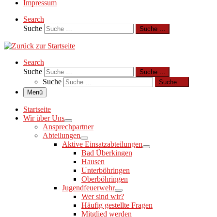
Impressum
Search
Suche
Suche …
Search
Suche
Suche …
Suche
Suche …
Menü
Startseite
Wir über Uns
Ansprechpartner
Abteilungen
Aktive Einsatzabteilungen
Bad Überkingen
Hausen
Unterböhringen
Oberböhringen
Jugendfeuerwehr
Wer sind wir?
Häufig gestellte Fragen
Mitglied werden