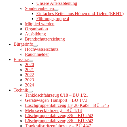
Unsere Altersabteilung
Sondereinheiten
Einfaches Retten aus Höhen und Tiefen (ERHT)
Führungsgruppe 4
Mitglied werden
Organisation
Ausbildung
Brandschutzerziehung
Bürgerinfo
Hochwasserschutz
Rauchmelder
Einsätze
2020
2021
2022
2023
2024
Technik
Tanklöschfahrzeug 8/18 – BÜ 1/21
Gerätewagen-Transport – BÜ 1/73
Löschgruppenfahrzeug LF 20 KatS – BÜ 1/45
Mehrzweckfahrzeug – BÜ 1/14
Löschgruppenfahrzeug 8/6 – BÜ 2/42
Löschgruppenfahrzeug 8/6 – BÜ 3/42
Tragkraftspritzenfahrzeug – BÜ 4/47