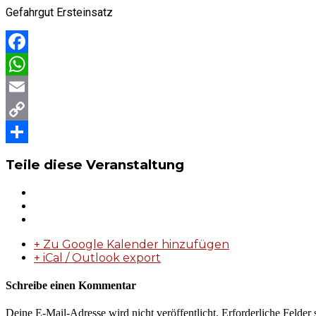
Gefahrgut Ersteinsatz
Facebook
WhatsApp
Email
Copy
Link
Teilen
Teile diese Veranstaltung
+ Zu Google Kalender hinzufügen
+ iCal / Outlook export
Schreibe einen Kommentar
Deine E-Mail-Adresse wird nicht veröffentlicht.
Erforderliche Felder 