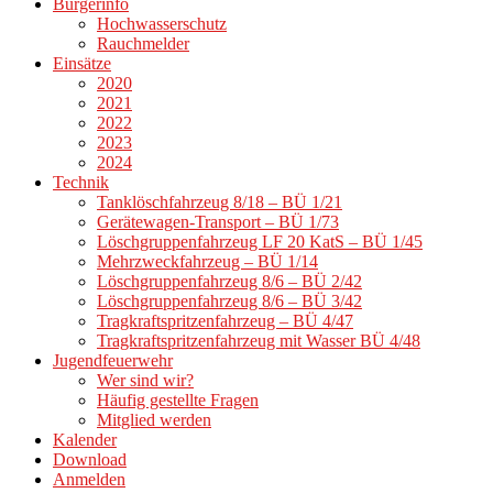
Bürgerinfo
Hochwasserschutz
Rauchmelder
Einsätze
2020
2021
2022
2023
2024
Technik
Tanklöschfahrzeug 8/18 – BÜ 1/21
Gerätewagen-Transport – BÜ 1/73
Löschgruppenfahrzeug LF 20 KatS – BÜ 1/45
Mehrzweckfahrzeug – BÜ 1/14
Löschgruppenfahrzeug 8/6 – BÜ 2/42
Löschgruppenfahrzeug 8/6 – BÜ 3/42
Tragkraftspritzenfahrzeug – BÜ 4/47
Tragkraftspritzenfahrzeug mit Wasser BÜ 4/48
Jugendfeuerwehr
Wer sind wir?
Häufig gestellte Fragen
Mitglied werden
Kalender
Download
Anmelden