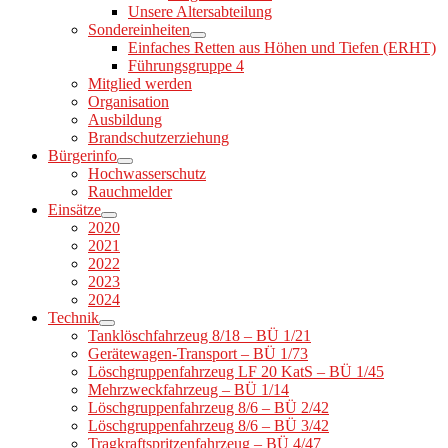
Unsere Altersabteilung
Sondereinheiten
Einfaches Retten aus Höhen und Tiefen (ERHT)
Führungsgruppe 4
Mitglied werden
Organisation
Ausbildung
Brandschutzerziehung
Bürgerinfo
Hochwasserschutz
Rauchmelder
Einsätze
2020
2021
2022
2023
2024
Technik
Tanklöschfahrzeug 8/18 – BÜ 1/21
Gerätewagen-Transport – BÜ 1/73
Löschgruppenfahrzeug LF 20 KatS – BÜ 1/45
Mehrzweckfahrzeug – BÜ 1/14
Löschgruppenfahrzeug 8/6 – BÜ 2/42
Löschgruppenfahrzeug 8/6 – BÜ 3/42
Tragkraftspritzenfahrzeug – BÜ 4/47