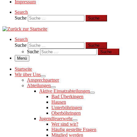
Impressum
Search
Suche
Suche …
Search
Suche
Suche …
Suche
Suche …
Menü
Startseite
Wir über Uns
Ansprechpartner
Abteilungen
Aktive Einsatzabteilungen
Bad Überkingen
Hausen
Unterböhringen
Oberböhringen
Jugendfeuerwehr
Wer sind wir?
Häufig gestellte Fragen
Mitglied werden