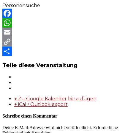
Personensuche
Facebook
WhatsApp
Email
Copy
Link
Teilen
Teile diese Veranstaltung
+ Zu Google Kalender hinzufügen
+ iCal / Outlook export
Schreibe einen Kommentar
Deine E-Mail-Adresse wird nicht veröffentlicht.
Erforderliche
Felder sind mit
*
markiert