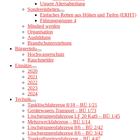
Unsere Altersabteilung
Sondereinheiten
Einfaches Retten aus Höhen und Tiefen (ERHT)
Führungsgruppe 4
Mitglied werden
Organisation
Ausbildung
Brandschutzerziehung
Bürgerinfo
Hochwasserschutz
Rauchmelder
Einsätze
2020
2021
2022
2023
2024
Technik
Tanklöschfahrzeug 8/18 – BÜ 1/21
Gerätewagen-Transport – BÜ 1/73
Löschgruppenfahrzeug LF 20 KatS – BÜ 1/45
Mehrzweckfahrzeug – BÜ 1/14
Löschgruppenfahrzeug 8/6 – BÜ 2/42
Löschgruppenfahrzeug 8/6 – BÜ 3/42
Tragkraftspritzenfahrzeug – BÜ 4/47