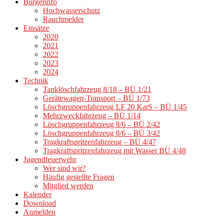
Bürgerinfo
Hochwasserschutz
Rauchmelder
Einsätze
2020
2021
2022
2023
2024
Technik
Tanklöschfahrzeug 8/18 – BÜ 1/21
Gerätewagen-Transport – BÜ 1/73
Löschgruppenfahrzeug LF 20 KatS – BÜ 1/45
Mehrzweckfahrzeug – BÜ 1/14
Löschgruppenfahrzeug 8/6 – BÜ 2/42
Löschgruppenfahrzeug 8/6 – BÜ 3/42
Tragkraftspritzenfahrzeug – BÜ 4/47
Tragkraftspritzenfahrzeug mit Wasser BÜ 4/48
Jugendfeuerwehr
Wer sind wir?
Häufig gestellte Fragen
Mitglied werden
Kalender
Download
Anmelden