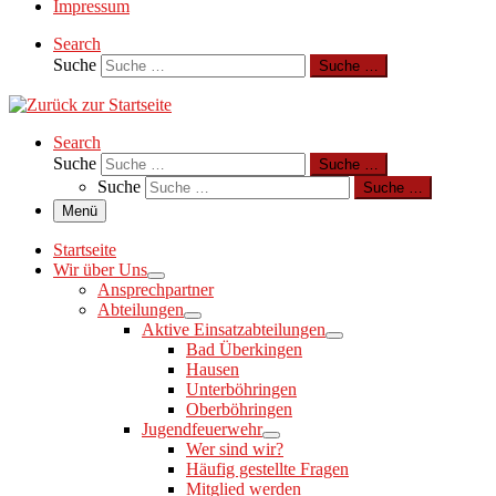
Impressum
Search
Suche
Suche …
Search
Suche
Suche …
Suche
Suche …
Menü
Startseite
Wir über Uns
Ansprechpartner
Abteilungen
Aktive Einsatzabteilungen
Bad Überkingen
Hausen
Unterböhringen
Oberböhringen
Jugendfeuerwehr
Wer sind wir?
Häufig gestellte Fragen
Mitglied werden