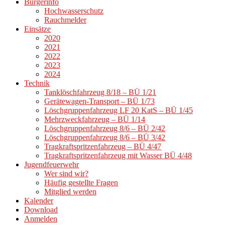
Bürgerinfo
Hochwasserschutz
Rauchmelder
Einsätze
2020
2021
2022
2023
2024
Technik
Tanklöschfahrzeug 8/18 – BÜ 1/21
Gerätewagen-Transport – BÜ 1/73
Löschgruppenfahrzeug LF 20 KatS – BÜ 1/45
Mehrzweckfahrzeug – BÜ 1/14
Löschgruppenfahrzeug 8/6 – BÜ 2/42
Löschgruppenfahrzeug 8/6 – BÜ 3/42
Tragkraftspritzenfahrzeug – BÜ 4/47
Tragkraftspritzenfahrzeug mit Wasser BÜ 4/48
Jugendfeuerwehr
Wer sind wir?
Häufig gestellte Fragen
Mitglied werden
Kalender
Download
Anmelden