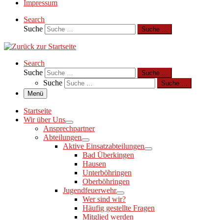
Impressum
Search
Suche
Suche …
Search
Suche
Suche …
Suche
Suche …
Menü
Startseite
Wir über Uns
Ansprechpartner
Abteilungen
Aktive Einsatzabteilungen
Bad Überkingen
Hausen
Unterböhringen
Oberböhringen
Jugendfeuerwehr
Wer sind wir?
Häufig gestellte Fragen
Mitglied werden