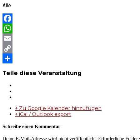
Alle
Facebook
WhatsApp
Email
Copy
Link
Teilen
Teile diese Veranstaltung
+ Zu Google Kalender hinzufügen
+ iCal / Outlook export
Schreibe einen Kommentar
Deine E-Mail-Adresse wird nicht veröffentlicht.
Erforderliche Felder 