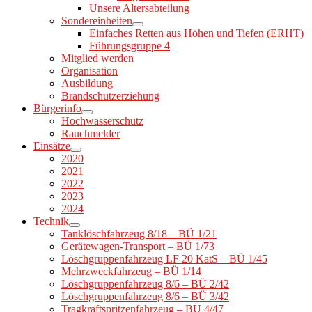
Unsere Altersabteilung
Sondereinheiten
Einfaches Retten aus Höhen und Tiefen (ERHT)
Führungsgruppe 4
Mitglied werden
Organisation
Ausbildung
Brandschutzerziehung
Bürgerinfo
Hochwasserschutz
Rauchmelder
Einsätze
2020
2021
2022
2023
2024
Technik
Tanklöschfahrzeug 8/18 – BÜ 1/21
Gerätewagen-Transport – BÜ 1/73
Löschgruppenfahrzeug LF 20 KatS – BÜ 1/45
Mehrzweckfahrzeug – BÜ 1/14
Löschgruppenfahrzeug 8/6 – BÜ 2/42
Löschgruppenfahrzeug 8/6 – BÜ 3/42
Tragkraftspritzenfahrzeug – BÜ 4/47