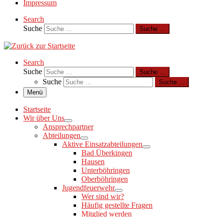
Impressum
Search
Suche
Suche …
Search
Suche
Suche …
Suche
Suche …
Menü
Startseite
Wir über Uns
Ansprechpartner
Abteilungen
Aktive Einsatzabteilungen
Bad Überkingen
Hausen
Unterböhringen
Oberböhringen
Jugendfeuerwehr
Wer sind wir?
Häufig gestellte Fragen
Mitglied werden