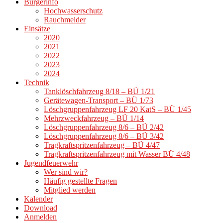
Bürgerinfo
Hochwasserschutz
Rauchmelder
Einsätze
2020
2021
2022
2023
2024
Technik
Tanklöschfahrzeug 8/18 – BÜ 1/21
Gerätewagen-Transport – BÜ 1/73
Löschgruppenfahrzeug LF 20 KatS – BÜ 1/45
Mehrzweckfahrzeug – BÜ 1/14
Löschgruppenfahrzeug 8/6 – BÜ 2/42
Löschgruppenfahrzeug 8/6 – BÜ 3/42
Tragkraftspritzenfahrzeug – BÜ 4/47
Tragkraftspritzenfahrzeug mit Wasser BÜ 4/48
Jugendfeuerwehr
Wer sind wir?
Häufig gestellte Fragen
Mitglied werden
Kalender
Download
Anmelden