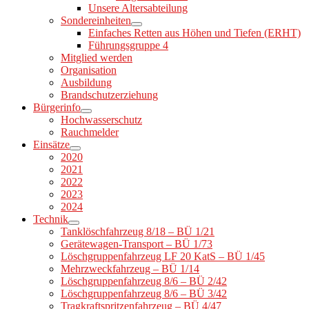
Unsere Altersabteilung
Sondereinheiten
Einfaches Retten aus Höhen und Tiefen (ERHT)
Führungsgruppe 4
Mitglied werden
Organisation
Ausbildung
Brandschutzerziehung
Bürgerinfo
Hochwasserschutz
Rauchmelder
Einsätze
2020
2021
2022
2023
2024
Technik
Tanklöschfahrzeug 8/18 – BÜ 1/21
Gerätewagen-Transport – BÜ 1/73
Löschgruppenfahrzeug LF 20 KatS – BÜ 1/45
Mehrzweckfahrzeug – BÜ 1/14
Löschgruppenfahrzeug 8/6 – BÜ 2/42
Löschgruppenfahrzeug 8/6 – BÜ 3/42
Tragkraftspritzenfahrzeug – BÜ 4/47