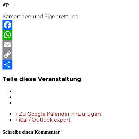
AT:
Kameraden und Eigenrettung
Facebook
WhatsApp
Email
Copy
Link
Teilen
Teile diese Veranstaltung
+ Zu Google Kalender hinzufügen
+ iCal / Outlook export
Schreibe einen Kommentar