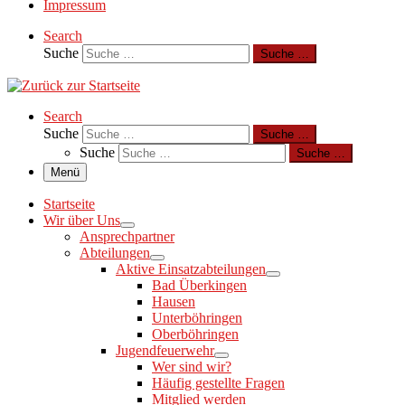
Impressum
Search
Suche
Suche …
Search
Suche
Suche …
Suche
Suche …
Menü
Startseite
Wir über Uns
Ansprechpartner
Abteilungen
Aktive Einsatzabteilungen
Bad Überkingen
Hausen
Unterböhringen
Oberböhringen
Jugendfeuerwehr
Wer sind wir?
Häufig gestellte Fragen
Mitglied werden