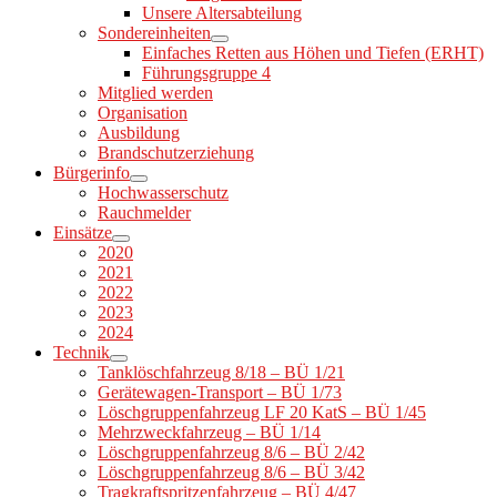
Unsere Altersabteilung
Sondereinheiten
Einfaches Retten aus Höhen und Tiefen (ERHT)
Führungsgruppe 4
Mitglied werden
Organisation
Ausbildung
Brandschutzerziehung
Bürgerinfo
Hochwasserschutz
Rauchmelder
Einsätze
2020
2021
2022
2023
2024
Technik
Tanklöschfahrzeug 8/18 – BÜ 1/21
Gerätewagen-Transport – BÜ 1/73
Löschgruppenfahrzeug LF 20 KatS – BÜ 1/45
Mehrzweckfahrzeug – BÜ 1/14
Löschgruppenfahrzeug 8/6 – BÜ 2/42
Löschgruppenfahrzeug 8/6 – BÜ 3/42
Tragkraftspritzenfahrzeug – BÜ 4/47