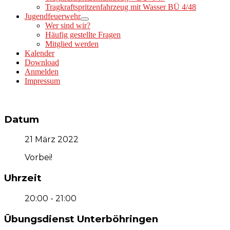
Tragkraftspritzenfahrzeug mit Wasser BÜ 4/48
Jugendfeuerwehr
Wer sind wir?
Häufig gestellte Fragen
Mitglied werden
Kalender
Download
Anmelden
Impressum
Datum
21 März 2022
Vorbei!
Uhrzeit
20:00 - 21:00
Übungsdienst Unterböhringen