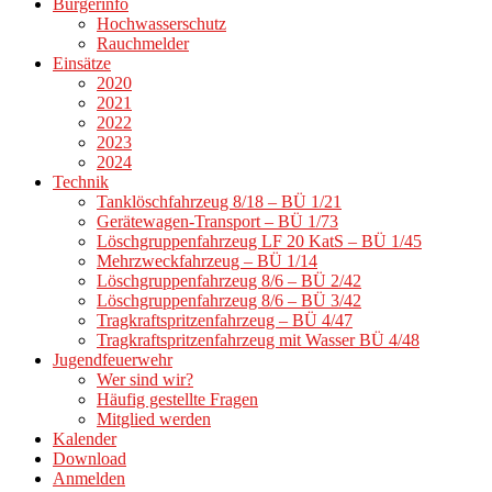
Bürgerinfo
Hochwasserschutz
Rauchmelder
Einsätze
2020
2021
2022
2023
2024
Technik
Tanklöschfahrzeug 8/18 – BÜ 1/21
Gerätewagen-Transport – BÜ 1/73
Löschgruppenfahrzeug LF 20 KatS – BÜ 1/45
Mehrzweckfahrzeug – BÜ 1/14
Löschgruppenfahrzeug 8/6 – BÜ 2/42
Löschgruppenfahrzeug 8/6 – BÜ 3/42
Tragkraftspritzenfahrzeug – BÜ 4/47
Tragkraftspritzenfahrzeug mit Wasser BÜ 4/48
Jugendfeuerwehr
Wer sind wir?
Häufig gestellte Fragen
Mitglied werden
Kalender
Download
Anmelden