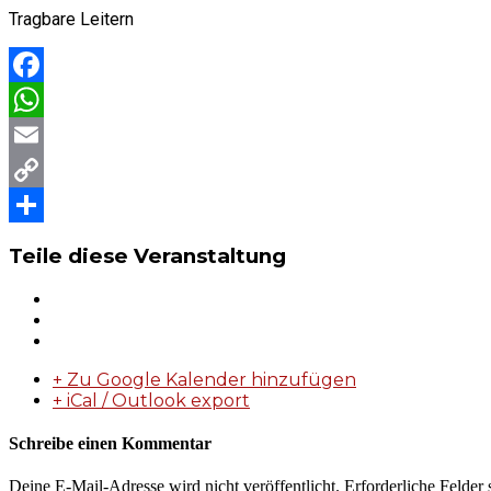
Tragbare Leitern
Facebook
WhatsApp
Email
Copy
Link
Teilen
Teile diese Veranstaltung
+ Zu Google Kalender hinzufügen
+ iCal / Outlook export
Schreibe einen Kommentar
Deine E-Mail-Adresse wird nicht veröffentlicht.
Erforderliche Felder 