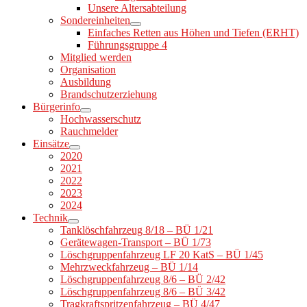
Unsere Altersabteilung
Sondereinheiten
Einfaches Retten aus Höhen und Tiefen (ERHT)
Führungsgruppe 4
Mitglied werden
Organisation
Ausbildung
Brandschutzerziehung
Bürgerinfo
Hochwasserschutz
Rauchmelder
Einsätze
2020
2021
2022
2023
2024
Technik
Tanklöschfahrzeug 8/18 – BÜ 1/21
Gerätewagen-Transport – BÜ 1/73
Löschgruppenfahrzeug LF 20 KatS – BÜ 1/45
Mehrzweckfahrzeug – BÜ 1/14
Löschgruppenfahrzeug 8/6 – BÜ 2/42
Löschgruppenfahrzeug 8/6 – BÜ 3/42
Tragkraftspritzenfahrzeug – BÜ 4/47