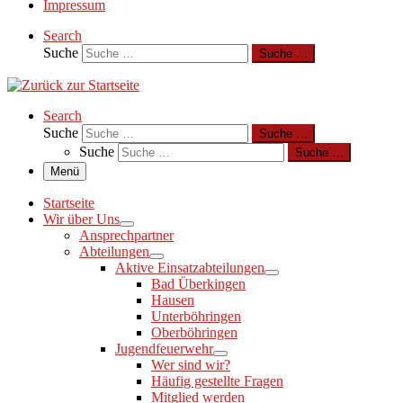
Impressum
Search
Suche
Suche …
Search
Suche
Suche …
Suche
Suche …
Menü
Startseite
Wir über Uns
Ansprechpartner
Abteilungen
Aktive Einsatzabteilungen
Bad Überkingen
Hausen
Unterböhringen
Oberböhringen
Jugendfeuerwehr
Wer sind wir?
Häufig gestellte Fragen
Mitglied werden