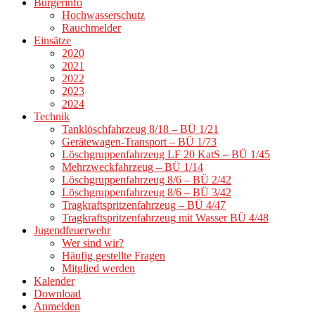
Bürgerinfo
Hochwasserschutz
Rauchmelder
Einsätze
2020
2021
2022
2023
2024
Technik
Tanklöschfahrzeug 8/18 – BÜ 1/21
Gerätewagen-Transport – BÜ 1/73
Löschgruppenfahrzeug LF 20 KatS – BÜ 1/45
Mehrzweckfahrzeug – BÜ 1/14
Löschgruppenfahrzeug 8/6 – BÜ 2/42
Löschgruppenfahrzeug 8/6 – BÜ 3/42
Tragkraftspritzenfahrzeug – BÜ 4/47
Tragkraftspritzenfahrzeug mit Wasser BÜ 4/48
Jugendfeuerwehr
Wer sind wir?
Häufig gestellte Fragen
Mitglied werden
Kalender
Download
Anmelden