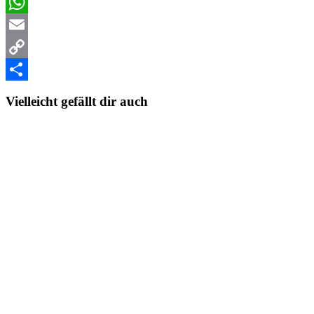
Facebook
WhatsApp
Email
Copy
Link
Teilen
Vielleicht gefällt dir auch