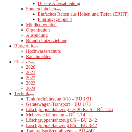
Unsere Altersabteilung
Sondereinheiten
Einfaches Retten aus Höhen und Tiefen (ERHT)
Führungsgruppe 4
Mitglied werden
Organisation
Ausbildung
Brandschutzerziehung
Bürgerinfo
Hochwasserschutz
Rauchmelder
Einsätze
2020
2021
2022
2023
2024
Technik
Tanklöschfahrzeug 8/18 – BÜ 1/21
Gerätewagen-Transport – BÜ 1/73
Löschgruppenfahrzeug LF 20 KatS – BÜ 1/45
Mehrzweckfahrzeug – BÜ 1/14
Löschgruppenfahrzeug 8/6 – BÜ 2/42
Löschgruppenfahrzeug 8/6 – BÜ 3/42
Tragkraftspritzenfahrzeug – BÜ 4/47