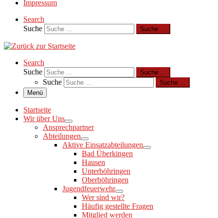
Impressum
Search
Suche
Suche …
Search
Suche
Suche …
Suche
Suche …
Menü
Startseite
Wir über Uns
Ansprechpartner
Abteilungen
Aktive Einsatzabteilungen
Bad Überkingen
Hausen
Unterböhringen
Oberböhringen
Jugendfeuerwehr
Wer sind wir?
Häufig gestellte Fragen
Mitglied werden