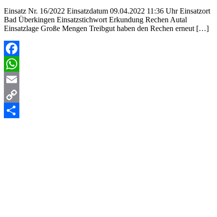
Einsatz Nr. 16/2022 Einsatzdatum 09.04.2022 11:36 Uhr Einsatzort
Bad Überkingen Einsatzstichwort Erkundung Rechen Autal
Einsatzlage Große Mengen Treibgut haben den Rechen erneut […]
Facebook
WhatsApp
Email
Copy
Link
Teilen