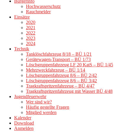
Bürgerinfo
Hochwasserschutz
Rauchmelder
Einsätze
2020
2021
2022
2023
2024
Technik
Tanklöschfahrzeug 8/18 – BÜ 1/21
Gerätewagen-Transport – BÜ 1/73
Löschgruppenfahrzeug LF 20 KatS – BÜ 1/45
Mehrzweckfahrzeug – BÜ 1/14
Löschgruppenfahrzeug 8/6 – BÜ 2/42
Löschgruppenfahrzeug 8/6 – BÜ 3/42
Tragkraftspritzenfahrzeug – BÜ 4/47
Tragkraftspritzenfahrzeug mit Wasser BÜ 4/48
Jugendfeuerwehr
Wer sind wir?
Häufig gestellte Fragen
Mitglied werden
Kalender
Download
Anmelden