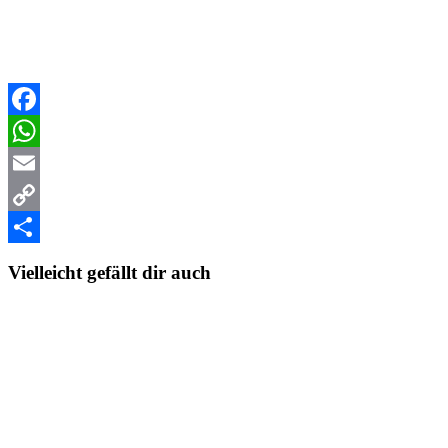
Facebook
WhatsApp
Email
Copy
Link
Teilen
Vielleicht gefällt dir auch