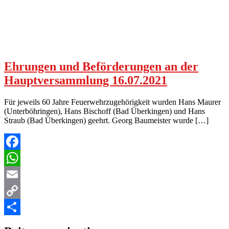
Ehrungen und Beförderungen an der
Hauptversammlung 16.07.2021
Für jeweils 60 Jahre Feuerwehrzugehörigkeit wurden Hans Maurer
(Unterböhringen), Hans Bischoff (Bad Überkingen) und Hans
Straub (Bad Überkingen) geehrt. Georg Baumeister wurde […]
Facebook
WhatsApp
Email
Copy
Link
Teilen