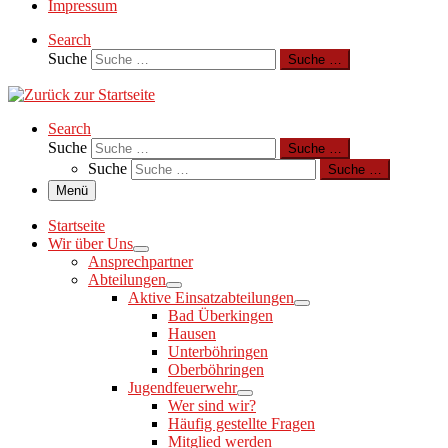
Impressum
Search
Suche
Suche …
Search
Suche
Suche …
Suche
Suche …
Menü
Startseite
Wir über Uns
Ansprechpartner
Abteilungen
Aktive Einsatzabteilungen
Bad Überkingen
Hausen
Unterböhringen
Oberböhringen
Jugendfeuerwehr
Wer sind wir?
Häufig gestellte Fragen
Mitglied werden