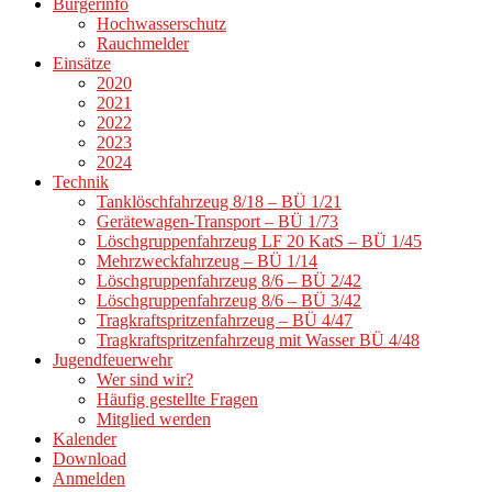
Bürgerinfo
Hochwasserschutz
Rauchmelder
Einsätze
2020
2021
2022
2023
2024
Technik
Tanklöschfahrzeug 8/18 – BÜ 1/21
Gerätewagen-Transport – BÜ 1/73
Löschgruppenfahrzeug LF 20 KatS – BÜ 1/45
Mehrzweckfahrzeug – BÜ 1/14
Löschgruppenfahrzeug 8/6 – BÜ 2/42
Löschgruppenfahrzeug 8/6 – BÜ 3/42
Tragkraftspritzenfahrzeug – BÜ 4/47
Tragkraftspritzenfahrzeug mit Wasser BÜ 4/48
Jugendfeuerwehr
Wer sind wir?
Häufig gestellte Fragen
Mitglied werden
Kalender
Download
Anmelden