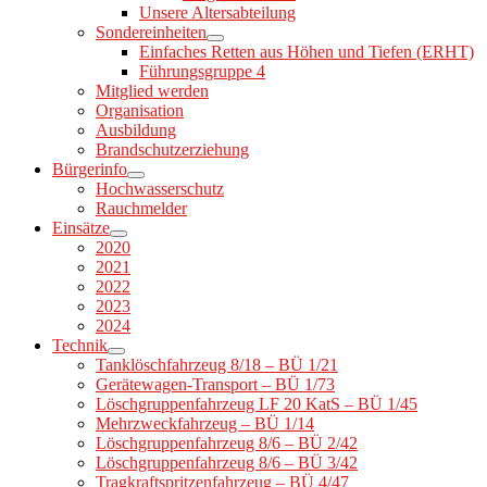
Unsere Altersabteilung
Sondereinheiten
Einfaches Retten aus Höhen und Tiefen (ERHT)
Führungsgruppe 4
Mitglied werden
Organisation
Ausbildung
Brandschutzerziehung
Bürgerinfo
Hochwasserschutz
Rauchmelder
Einsätze
2020
2021
2022
2023
2024
Technik
Tanklöschfahrzeug 8/18 – BÜ 1/21
Gerätewagen-Transport – BÜ 1/73
Löschgruppenfahrzeug LF 20 KatS – BÜ 1/45
Mehrzweckfahrzeug – BÜ 1/14
Löschgruppenfahrzeug 8/6 – BÜ 2/42
Löschgruppenfahrzeug 8/6 – BÜ 3/42
Tragkraftspritzenfahrzeug – BÜ 4/47