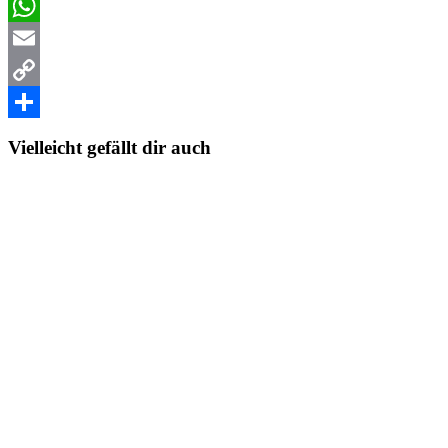
Facebook
WhatsApp
Email
Copy
Link
Teilen
Vielleicht gefällt dir auch