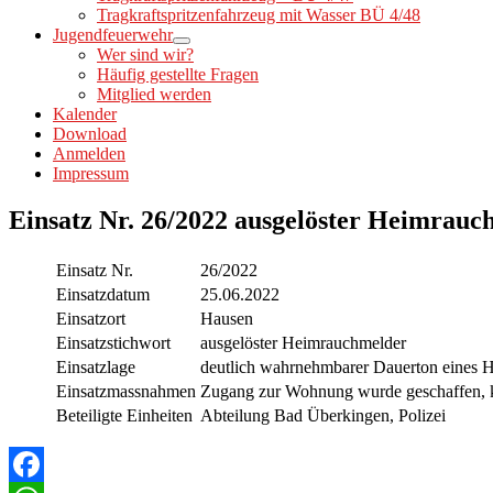
Tragkraftspritzenfahrzeug mit Wasser BÜ 4/48
Jugendfeuerwehr
Wer sind wir?
Häufig gestellte Fragen
Mitglied werden
Kalender
Download
Anmelden
Impressum
Einsatz Nr. 26/2022 ausgelöster Heimrauc
Einsatz Nr.
26/2022
Einsatzdatum
25.06.2022
Einsatzort
Hausen
Einsatzstichwort
ausgelöster Heimrauchmelder
Einsatzlage
deutlich wahrnehmbarer Dauerton eines 
Einsatzmassnahmen
Zugang zur Wohnung wurde geschaffen, k
Beteiligte Einheiten
Abteilung Bad Überkingen, Polizei