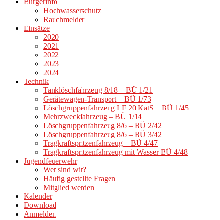
Bürgerinfo
Hochwasserschutz
Rauchmelder
Einsätze
2020
2021
2022
2023
2024
Technik
Tanklöschfahrzeug 8/18 – BÜ 1/21
Gerätewagen-Transport – BÜ 1/73
Löschgruppenfahrzeug LF 20 KatS – BÜ 1/45
Mehrzweckfahrzeug – BÜ 1/14
Löschgruppenfahrzeug 8/6 – BÜ 2/42
Löschgruppenfahrzeug 8/6 – BÜ 3/42
Tragkraftspritzenfahrzeug – BÜ 4/47
Tragkraftspritzenfahrzeug mit Wasser BÜ 4/48
Jugendfeuerwehr
Wer sind wir?
Häufig gestellte Fragen
Mitglied werden
Kalender
Download
Anmelden