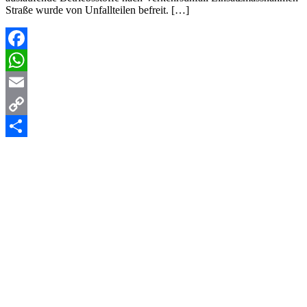
Straße wurde von Unfallteilen befreit. […]
Facebook
WhatsApp
Email
Copy
Link
Teilen