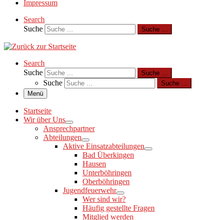
Impressum
Search
Suche
Suche …
Search
Suche
Suche …
Suche
Suche …
Menü
Startseite
Wir über Uns
Ansprechpartner
Abteilungen
Aktive Einsatzabteilungen
Bad Überkingen
Hausen
Unterböhringen
Oberböhringen
Jugendfeuerwehr
Wer sind wir?
Häufig gestellte Fragen
Mitglied werden