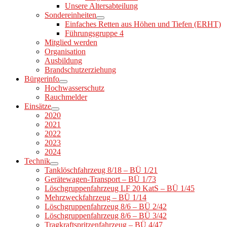
Unsere Altersabteilung
Sondereinheiten
Einfaches Retten aus Höhen und Tiefen (ERHT)
Führungsgruppe 4
Mitglied werden
Organisation
Ausbildung
Brandschutzerziehung
Bürgerinfo
Hochwasserschutz
Rauchmelder
Einsätze
2020
2021
2022
2023
2024
Technik
Tanklöschfahrzeug 8/18 – BÜ 1/21
Gerätewagen-Transport – BÜ 1/73
Löschgruppenfahrzeug LF 20 KatS – BÜ 1/45
Mehrzweckfahrzeug – BÜ 1/14
Löschgruppenfahrzeug 8/6 – BÜ 2/42
Löschgruppenfahrzeug 8/6 – BÜ 3/42
Tragkraftspritzenfahrzeug – BÜ 4/47