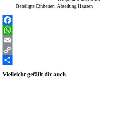
Beteiligte Einheiten
Abteilung Hausen
Facebook
WhatsApp
Email
Copy
Link
Teilen
Vielleicht gefällt dir auch