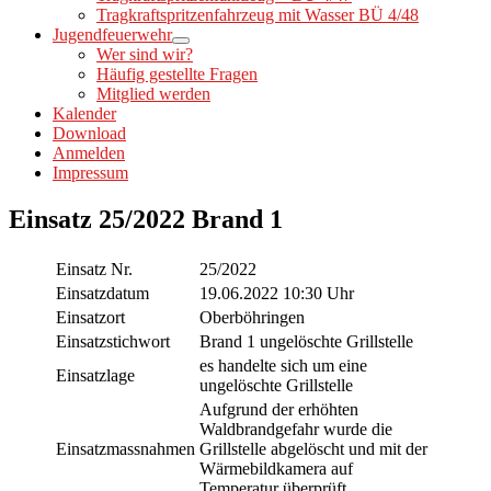
Tragkraftspritzenfahrzeug mit Wasser BÜ 4/48
Jugendfeuerwehr
Wer sind wir?
Häufig gestellte Fragen
Mitglied werden
Kalender
Download
Anmelden
Impressum
Einsatz 25/2022 Brand 1
Einsatz Nr.
25/2022
Einsatzdatum
19.06.2022 10:30 Uhr
Einsatzort
Oberböhringen
Einsatzstichwort
Brand 1 ungelöschte Grillstelle
es handelte sich um eine
Einsatzlage
ungelöschte Grillstelle
Aufgrund der erhöhten
Waldbrandgefahr wurde die
Einsatzmassnahmen
Grillstelle abgelöscht und mit der
Wärmebildkamera auf
Temperatur überprüft.