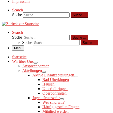
Impressum
Search
Suche
Suche …
Search
Suche
Suche …
Suche
Suche …
Menü
Startseite
Wir über Uns
Ansprechpartner
Abteilungen
Aktive Einsatzabteilungen
Bad Überkingen
Hausen
Unterböhringen
Oberböhringen
Jugendfeuerwehr
Wer sind wir?
Häufig gestellte Fragen
Mitglied werden