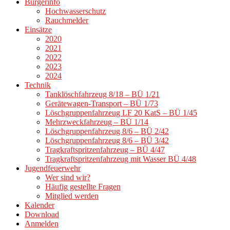
Bürgerinfo
Hochwasserschutz
Rauchmelder
Einsätze
2020
2021
2022
2023
2024
Technik
Tanklöschfahrzeug 8/18 – BÜ 1/21
Gerätewagen-Transport – BÜ 1/73
Löschgruppenfahrzeug LF 20 KatS – BÜ 1/45
Mehrzweckfahrzeug – BÜ 1/14
Löschgruppenfahrzeug 8/6 – BÜ 2/42
Löschgruppenfahrzeug 8/6 – BÜ 3/42
Tragkraftspritzenfahrzeug – BÜ 4/47
Tragkraftspritzenfahrzeug mit Wasser BÜ 4/48
Jugendfeuerwehr
Wer sind wir?
Häufig gestellte Fragen
Mitglied werden
Kalender
Download
Anmelden