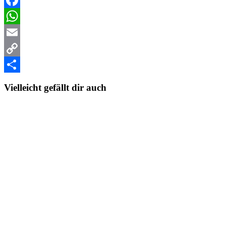
Facebook
WhatsApp
Email
Copy
Link
Teilen
Vielleicht gefällt dir auch