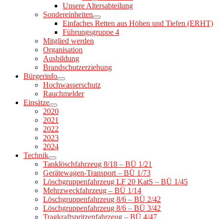
Unsere Altersabteilung
Sondereinheiten
Einfaches Retten aus Höhen und Tiefen (ERHT)
Führungsgruppe 4
Mitglied werden
Organisation
Ausbildung
Brandschutzerziehung
Bürgerinfo
Hochwasserschutz
Rauchmelder
Einsätze
2020
2021
2022
2023
2024
Technik
Tanklöschfahrzeug 8/18 – BÜ 1/21
Gerätewagen-Transport – BÜ 1/73
Löschgruppenfahrzeug LF 20 KatS – BÜ 1/45
Mehrzweckfahrzeug – BÜ 1/14
Löschgruppenfahrzeug 8/6 – BÜ 2/42
Löschgruppenfahrzeug 8/6 – BÜ 3/42
Tragkraftspritzenfahrzeug – BÜ 4/47