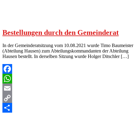
Bestellungen durch den Gemeinderat
In der Gemeinderatsitzung vom 10.08.2021 wurde Timo Baumeister
(Abteilung Hausen) zum Abteilungskommandanten der Abteilung
Hausen bestellt. In derselben Sitzung wurde Holger Ditschler […]
Facebook
WhatsApp
Email
Copy
Link
Teilen