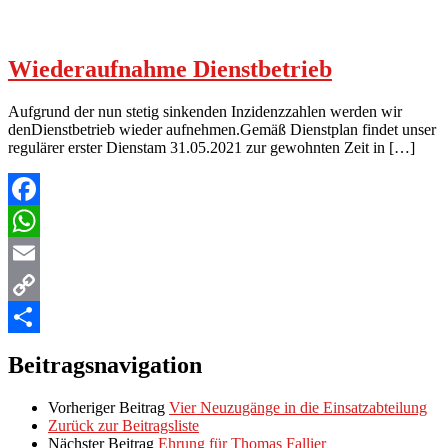
Wiederaufnahme Dienstbetrieb
Aufgrund der nun stetig sinkenden Inzidenzzahlen werden wir
denDienstbetrieb wieder aufnehmen.Gemäß Dienstplan findet unser
regulärer erster Dienstam 31.05.2021 zur gewohnten Zeit in […]
Facebook
WhatsApp
Email
Copy
Link
Teilen
Beitragsnavigation
Vorheriger Beitrag
Vier Neuzugänge in die Einsatzabteilung
Zurück zur Beitragsliste
Nächster Beitrag
Ehrung für Thomas Fallier