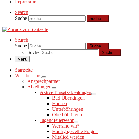
Impressum
Search
Suche
Suche …
Search
Suche
Suche …
Suche
Suche …
Menü
Startseite
Wir über Uns
Ansprechpartner
Abteilungen
Aktive Einsatzabteilungen
Bad Überkingen
Hausen
Unterböhringen
Oberböhringen
Jugendfeuerwehr
Wer sind wir?
Häufig gestellte Fragen
Mitglied werden