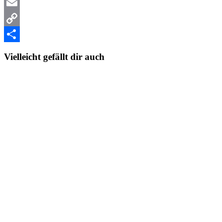
WhatsApp
Email
Copy
Link
Teilen
Vielleicht gefällt dir auch