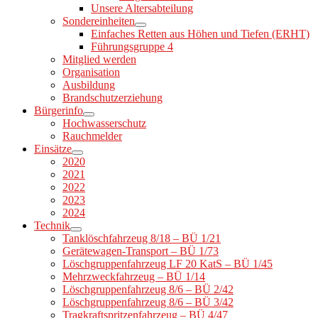
Unsere Altersabteilung
Sondereinheiten
Einfaches Retten aus Höhen und Tiefen (ERHT)
Führungsgruppe 4
Mitglied werden
Organisation
Ausbildung
Brandschutzerziehung
Bürgerinfo
Hochwasserschutz
Rauchmelder
Einsätze
2020
2021
2022
2023
2024
Technik
Tanklöschfahrzeug 8/18 – BÜ 1/21
Gerätewagen-Transport – BÜ 1/73
Löschgruppenfahrzeug LF 20 KatS – BÜ 1/45
Mehrzweckfahrzeug – BÜ 1/14
Löschgruppenfahrzeug 8/6 – BÜ 2/42
Löschgruppenfahrzeug 8/6 – BÜ 3/42
Tragkraftspritzenfahrzeug – BÜ 4/47