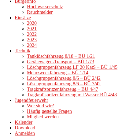
Bürgerinfo
Hochwasserschutz
Rauchmelder
Einsätze
2020
2021
2022
2023
2024
Technik
Tanklöschfahrzeug 8/18 – BÜ 1/21
Gerätewagen-Transport – BÜ 1/73
Löschgruppenfahrzeug LF 20 KatS – BÜ 1/45
Mehrzweckfahrzeug – BÜ 1/14
Löschgruppenfahrzeug 8/6 – BÜ 2/42
Löschgruppenfahrzeug 8/6 – BÜ 3/42
Tragkraftspritzenfahrzeug – BÜ 4/47
Tragkraftspritzenfahrzeug mit Wasser BÜ 4/48
Jugendfeuerwehr
Wer sind wir?
Häufig gestellte Fragen
Mitglied werden
Kalender
Download
Anmelden