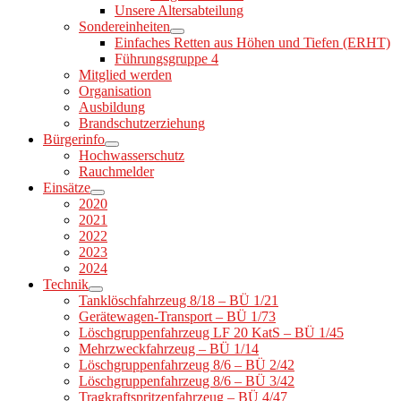
Unsere Altersabteilung
Sondereinheiten
Einfaches Retten aus Höhen und Tiefen (ERHT)
Führungsgruppe 4
Mitglied werden
Organisation
Ausbildung
Brandschutzerziehung
Bürgerinfo
Hochwasserschutz
Rauchmelder
Einsätze
2020
2021
2022
2023
2024
Technik
Tanklöschfahrzeug 8/18 – BÜ 1/21
Gerätewagen-Transport – BÜ 1/73
Löschgruppenfahrzeug LF 20 KatS – BÜ 1/45
Mehrzweckfahrzeug – BÜ 1/14
Löschgruppenfahrzeug 8/6 – BÜ 2/42
Löschgruppenfahrzeug 8/6 – BÜ 3/42
Tragkraftspritzenfahrzeug – BÜ 4/47