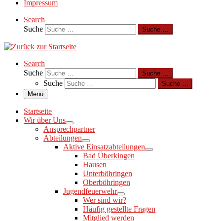
Impressum
Search
Suche
Suche …
Search
Suche
Suche …
Suche
Suche …
Menü
Startseite
Wir über Uns
Ansprechpartner
Abteilungen
Aktive Einsatzabteilungen
Bad Überkingen
Hausen
Unterböhringen
Oberböhringen
Jugendfeuerwehr
Wer sind wir?
Häufig gestellte Fragen
Mitglied werden