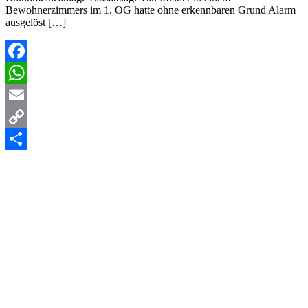
Bewohnerzimmers im 1. OG hatte ohne erkennbaren Grund Alarm
ausgelöst […]
Facebook
WhatsApp
Email
Copy
Link
Teilen