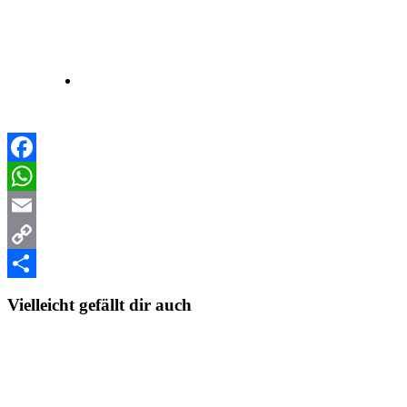
Facebook
WhatsApp
Email
Copy
Link
Teilen
Vielleicht gefällt dir auch