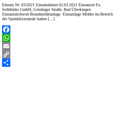
Einsatz Nr. 03/2021 Einsatzdatum 02.03.2021 Einsatzort Fa.
Softdrinks GmbH, Geislinger Straße, Bad Überkingen
Einsatzstichwort Brandmeldeanlage Einsatzlage Melder im Bereich
der Sprinklerzentrale hatten […]
Facebook
WhatsApp
Email
Copy
Link
Teilen