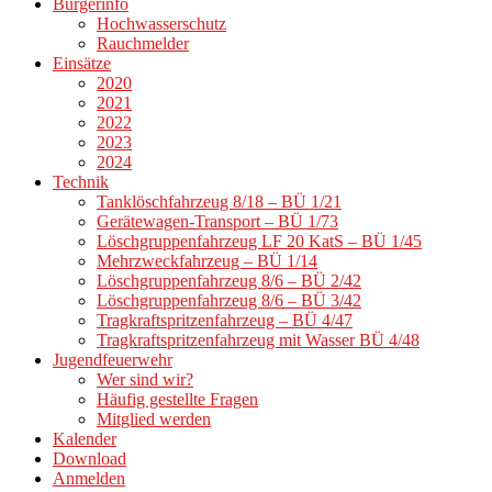
Bürgerinfo
Hochwasserschutz
Rauchmelder
Einsätze
2020
2021
2022
2023
2024
Technik
Tanklöschfahrzeug 8/18 – BÜ 1/21
Gerätewagen-Transport – BÜ 1/73
Löschgruppenfahrzeug LF 20 KatS – BÜ 1/45
Mehrzweckfahrzeug – BÜ 1/14
Löschgruppenfahrzeug 8/6 – BÜ 2/42
Löschgruppenfahrzeug 8/6 – BÜ 3/42
Tragkraftspritzenfahrzeug – BÜ 4/47
Tragkraftspritzenfahrzeug mit Wasser BÜ 4/48
Jugendfeuerwehr
Wer sind wir?
Häufig gestellte Fragen
Mitglied werden
Kalender
Download
Anmelden