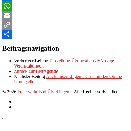
Facebook
WhatsApp
Email
Copy
Link
Teilen
Beitragsnavigation
Vorheriger Beitrag
Einstellung Übungsdienste/Absage
Veranstaltungen
Zurück zur Beitragsliste
Nächster Beitrag
Auch unsere Jugend startet in den Online
Übungsdienst
© 2026
Feuerwehr Bad Überkingen
–
Alle Rechte vorbehalten