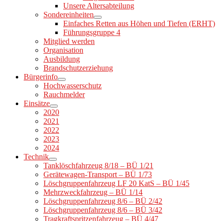
Unsere Altersabteilung
Sondereinheiten
Einfaches Retten aus Höhen und Tiefen (ERHT)
Führungsgruppe 4
Mitglied werden
Organisation
Ausbildung
Brandschutzerziehung
Bürgerinfo
Hochwasserschutz
Rauchmelder
Einsätze
2020
2021
2022
2023
2024
Technik
Tanklöschfahrzeug 8/18 – BÜ 1/21
Gerätewagen-Transport – BÜ 1/73
Löschgruppenfahrzeug LF 20 KatS – BÜ 1/45
Mehrzweckfahrzeug – BÜ 1/14
Löschgruppenfahrzeug 8/6 – BÜ 2/42
Löschgruppenfahrzeug 8/6 – BÜ 3/42
Tragkraftspritzenfahrzeug – BÜ 4/47