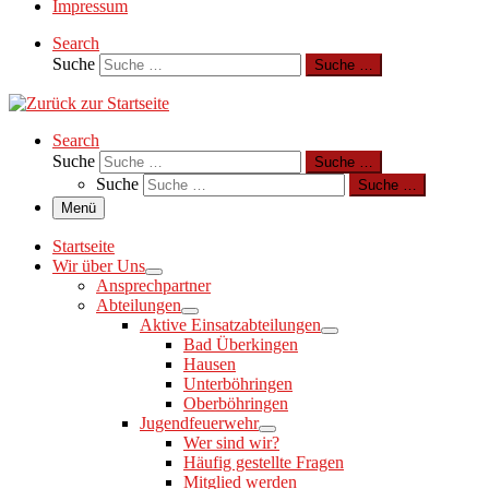
Impressum
Search
Suche
Suche …
Search
Suche
Suche …
Suche
Suche …
Menü
Startseite
Wir über Uns
Ansprechpartner
Abteilungen
Aktive Einsatzabteilungen
Bad Überkingen
Hausen
Unterböhringen
Oberböhringen
Jugendfeuerwehr
Wer sind wir?
Häufig gestellte Fragen
Mitglied werden