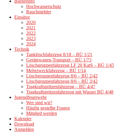
Bürgerinfo
Hochwasserschutz
Rauchmelder
Einsätze
2020
2021
2022
2023
2024
Technik
Tanklöschfahrzeug 8/18 – BÜ 1/21
Gerätewagen-Transport – BÜ 1/73
Löschgruppenfahrzeug LF 20 KatS – BÜ 1/45
Mehrzweckfahrzeug – BÜ 1/14
Löschgruppenfahrzeug 8/6 – BÜ 2/42
Löschgruppenfahrzeug 8/6 – BÜ 3/42
Tragkraftspritzenfahrzeug – BÜ 4/47
Tragkraftspritzenfahrzeug mit Wasser BÜ 4/48
Jugendfeuerwehr
Wer sind wir?
Häufig gestellte Fragen
Mitglied werden
Kalender
Download
Anmelden