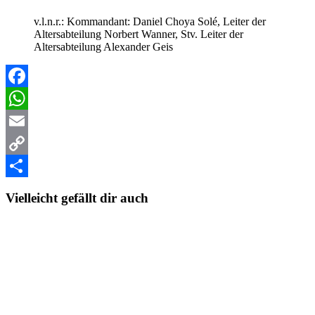
v.l.n.r.: Kommandant: Daniel Choya Solé, Leiter der
Altersabteilung Norbert Wanner, Stv. Leiter der
Altersabteilung Alexander Geis
Facebook
WhatsApp
Email
Copy
Link
Teilen
Vielleicht gefällt dir auch