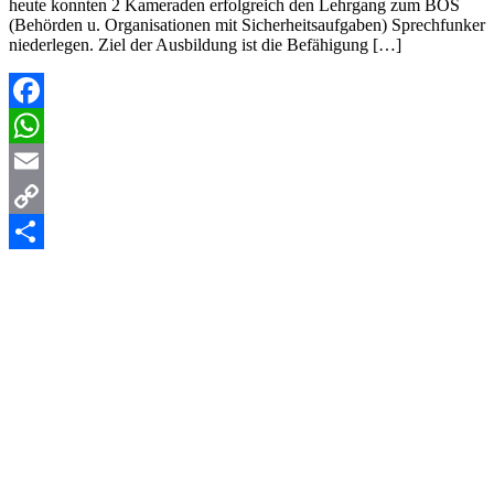
heute konnten 2 Kameraden erfolgreich den Lehrgang zum BOS
(Behörden u. Organisationen mit Sicherheitsaufgaben) Sprechfunker
niederlegen. Ziel der Ausbildung ist die Befähigung […]
Facebook
WhatsApp
Email
Copy
Link
Teilen