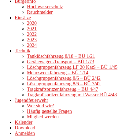
Bürgerinfo
Hochwasserschutz
Rauchmelder
Einsätze
2020
2021
2022
2023
2024
Technik
Tanklöschfahrzeug 8/18 – BÜ 1/21
Gerätewagen-Transport – BÜ 1/73
Löschgruppenfahrzeug LF 20 KatS – BÜ 1/45
Mehrzweckfahrzeug – BÜ 1/14
Löschgruppenfahrzeug 8/6 – BÜ 2/42
Löschgruppenfahrzeug 8/6 – BÜ 3/42
Tragkraftspritzenfahrzeug – BÜ 4/47
Tragkraftspritzenfahrzeug mit Wasser BÜ 4/48
Jugendfeuerwehr
Wer sind wir?
Häufig gestellte Fragen
Mitglied werden
Kalender
Download
Anmelden