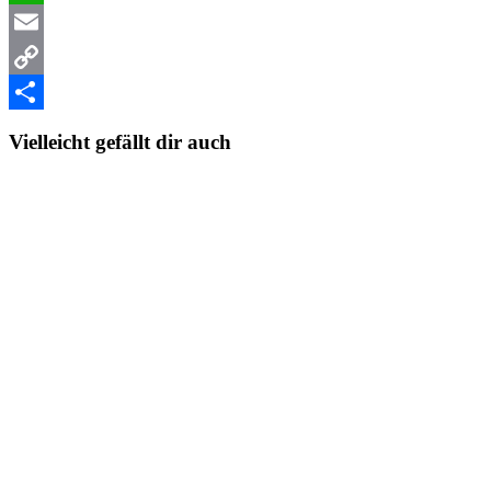
WhatsApp
Email
Copy
Link
Teilen
Vielleicht gefällt dir auch