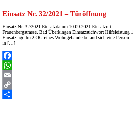
Einsatz Nr. 32/2021 – Türöffnung
Einsatz Nr. 32/2021 Einsatzdatum 10.09.2021 Einsatzort
Frauenbergstrasse, Bad Überkingen Einsatzstichwort Hilfeleistung 1
Einsatzlage Im 2.OG eines Wohngebäude befand sich eine Person
in […]
Facebook
WhatsApp
Email
Copy
Link
Teilen