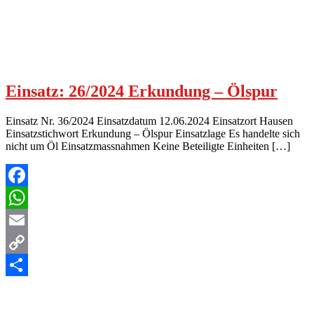
Einsatz: 26/2024 Erkundung – Ölspur
Einsatz Nr. 36/2024 Einsatzdatum 12.06.2024 Einsatzort Hausen
Einsatzstichwort Erkundung – Ölspur Einsatzlage Es handelte sich
nicht um Öl Einsatzmassnahmen Keine Beteiligte Einheiten […]
Facebook
WhatsApp
Email
Copy
Link
Teilen