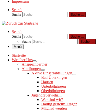
Impressum
Search
Suche
Suche …
Search
Suche
Suche …
Suche
Suche …
Menü
Startseite
Wir über Uns
Ansprechpartner
Abteilungen
Aktive Einsatzabteilungen
Bad Überkingen
Hausen
Unterböhringen
Oberböhringen
Jugendfeuerwehr
Wer sind wir?
Häufig gestellte Fragen
Mitglied werden