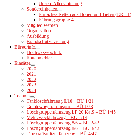
Unsere Altersabteilung
Sondereinheiten
Einfaches Retten aus Höhen und Tiefen (ERHT)
Führungsgruppe 4
Mitglied werden
Organisation
Ausbildung
Brandschutzerziehung
Bürgerinfo
Hochwasserschutz
Rauchmelder
Einsätze
2020
2021
2022
2023
2024
Technik
Tanklöschfahrzeug 8/18 – BÜ 1/21
Gerätewagen-Transport – BÜ 1/73
Löschgruppenfahrzeug LF 20 KatS – BÜ 1/45
Mehrzweckfahrzeug – BÜ 1/14
Löschgruppenfahrzeug 8/6 – BÜ 2/42
Löschgruppenfahrzeug 8/6 – BÜ 3/42
Tragkraftspritzenfahrzeug – BÜ 4/47