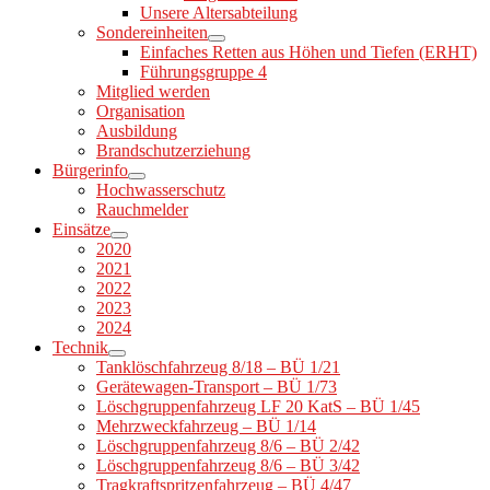
Unsere Altersabteilung
Sondereinheiten
Einfaches Retten aus Höhen und Tiefen (ERHT)
Führungsgruppe 4
Mitglied werden
Organisation
Ausbildung
Brandschutzerziehung
Bürgerinfo
Hochwasserschutz
Rauchmelder
Einsätze
2020
2021
2022
2023
2024
Technik
Tanklöschfahrzeug 8/18 – BÜ 1/21
Gerätewagen-Transport – BÜ 1/73
Löschgruppenfahrzeug LF 20 KatS – BÜ 1/45
Mehrzweckfahrzeug – BÜ 1/14
Löschgruppenfahrzeug 8/6 – BÜ 2/42
Löschgruppenfahrzeug 8/6 – BÜ 3/42
Tragkraftspritzenfahrzeug – BÜ 4/47