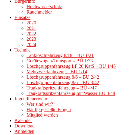
Bürgerinfo
Hochwasserschutz
Rauchmelder
Einsätze
2020
2021
2022
2023
2024
Technik
Tanklöschfahrzeug 8/18 – BÜ 1/21
Gerätewagen-Transport – BÜ 1/73
Löschgruppenfahrzeug LF 20 KatS – BÜ 1/45
Mehrzweckfahrzeug – BÜ 1/14
Löschgruppenfahrzeug 8/6 – BÜ 2/42
Löschgruppenfahrzeug 8/6 – BÜ 3/42
Tragkraftspritzenfahrzeug – BÜ 4/47
Tragkraftspritzenfahrzeug mit Wasser BÜ 4/48
Jugendfeuerwehr
Wer sind wir?
Häufig gestellte Fragen
Mitglied werden
Kalender
Download
Anmelden