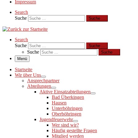
Impressum
Search
Suche
Suche …
Search
Suche
Suche …
Suche
Suche …
Menü
Startseite
Wir über Uns
Ansprechpartner
Abteilungen
Aktive Einsatzabteilungen
Bad Überkingen
Hausen
Unterböhringen
Oberböhringen
Jugendfeuerwehr
Wer sind wir?
Häufig gestellte Fragen
Mitglied werden