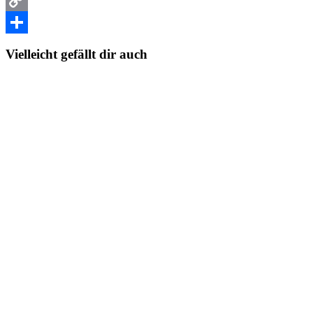
Copy
Link
Teilen
Vielleicht gefällt dir auch