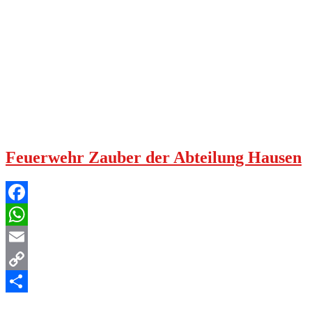
Feuerwehr Zauber der Abteilung Hausen
Facebook
WhatsApp
Email
Copy
Link
Teilen