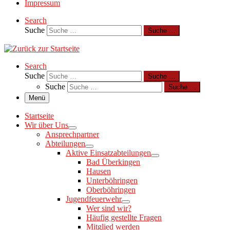
Impressum
Search
Suche
Suche …
Search
Suche
Suche …
Suche
Suche …
Menü
Startseite
Wir über Uns
Ansprechpartner
Abteilungen
Aktive Einsatzabteilungen
Bad Überkingen
Hausen
Unterböhringen
Oberböhringen
Jugendfeuerwehr
Wer sind wir?
Häufig gestellte Fragen
Mitglied werden