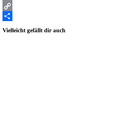
Email
Copy
Link
Teilen
Vielleicht gefällt dir auch