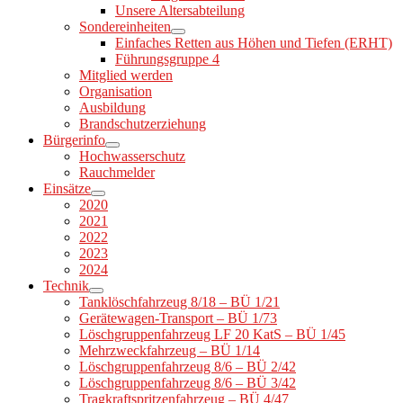
Unsere Altersabteilung
Sondereinheiten
Einfaches Retten aus Höhen und Tiefen (ERHT)
Führungsgruppe 4
Mitglied werden
Organisation
Ausbildung
Brandschutzerziehung
Bürgerinfo
Hochwasserschutz
Rauchmelder
Einsätze
2020
2021
2022
2023
2024
Technik
Tanklöschfahrzeug 8/18 – BÜ 1/21
Gerätewagen-Transport – BÜ 1/73
Löschgruppenfahrzeug LF 20 KatS – BÜ 1/45
Mehrzweckfahrzeug – BÜ 1/14
Löschgruppenfahrzeug 8/6 – BÜ 2/42
Löschgruppenfahrzeug 8/6 – BÜ 3/42
Tragkraftspritzenfahrzeug – BÜ 4/47