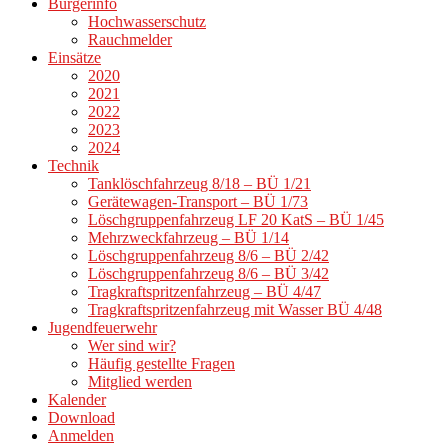
Bürgerinfo
Hochwasserschutz
Rauchmelder
Einsätze
2020
2021
2022
2023
2024
Technik
Tanklöschfahrzeug 8/18 – BÜ 1/21
Gerätewagen-Transport – BÜ 1/73
Löschgruppenfahrzeug LF 20 KatS – BÜ 1/45
Mehrzweckfahrzeug – BÜ 1/14
Löschgruppenfahrzeug 8/6 – BÜ 2/42
Löschgruppenfahrzeug 8/6 – BÜ 3/42
Tragkraftspritzenfahrzeug – BÜ 4/47
Tragkraftspritzenfahrzeug mit Wasser BÜ 4/48
Jugendfeuerwehr
Wer sind wir?
Häufig gestellte Fragen
Mitglied werden
Kalender
Download
Anmelden