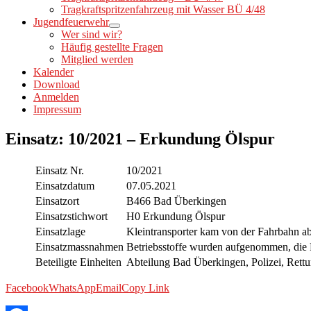
Tragkraftspritzenfahrzeug mit Wasser BÜ 4/48
Jugendfeuerwehr
Wer sind wir?
Häufig gestellte Fragen
Mitglied werden
Kalender
Download
Anmelden
Impressum
Einsatz: 10/2021 – Erkundung Ölspur
Einsatz Nr.
10/2021
Einsatzdatum
07.05.2021
Einsatzort
B466 Bad Überkingen
Einsatzstichwort
H0 Erkundung Ölspur
Einsatzlage
Kleintransporter kam von der Fahrbahn ab,
Einsatzmassnahmen
Betriebsstoffe wurden aufgenommen, die 
Beteiligte Einheiten
Abteilung Bad Überkingen, Polizei, Rettu
Facebook
WhatsApp
Email
Copy Link