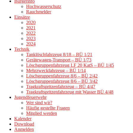
Bürgerinfo
Hochwasserschutz
Rauchmelder
Einsätze
2020
2021
2022
2023
2024
Technik
Tanklöschfahrzeug 8/18 – BÜ 1/21
Gerätewagen-Transport – BÜ 1/73
Löschgruppenfahrzeug LF 20 KatS – BÜ 1/45
Mehrzweckfahrzeug – BÜ 1/14
Löschgruppenfahrzeug 8/6 – BÜ 2/42
Löschgruppenfahrzeug 8/6 – BÜ 3/42
Tragkraftspritzenfahrzeug – BÜ 4/47
Tragkraftspritzenfahrzeug mit Wasser BÜ 4/48
Jugendfeuerwehr
Wer sind wir?
Häufig gestellte Fragen
Mitglied werden
Kalender
Download
Anmelden