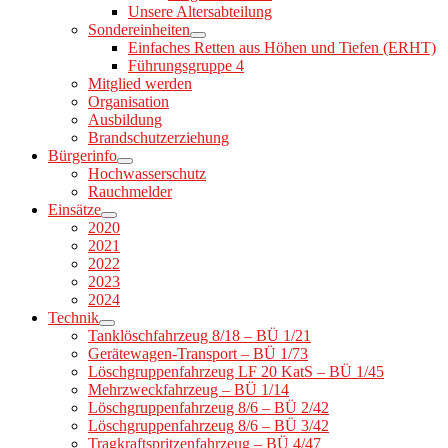
Unsere Altersabteilung
Sondereinheiten
Einfaches Retten aus Höhen und Tiefen (ERHT)
Führungsgruppe 4
Mitglied werden
Organisation
Ausbildung
Brandschutzerziehung
Bürgerinfo
Hochwasserschutz
Rauchmelder
Einsätze
2020
2021
2022
2023
2024
Technik
Tanklöschfahrzeug 8/18 – BÜ 1/21
Gerätewagen-Transport – BÜ 1/73
Löschgruppenfahrzeug LF 20 KatS – BÜ 1/45
Mehrzweckfahrzeug – BÜ 1/14
Löschgruppenfahrzeug 8/6 – BÜ 2/42
Löschgruppenfahrzeug 8/6 – BÜ 3/42
Tragkraftspritzenfahrzeug – BÜ 4/47