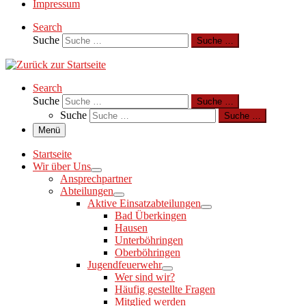
Impressum
Search
Suche
Suche …
Search
Suche
Suche …
Suche
Suche …
Menü
Startseite
Wir über Uns
Ansprechpartner
Abteilungen
Aktive Einsatzabteilungen
Bad Überkingen
Hausen
Unterböhringen
Oberböhringen
Jugendfeuerwehr
Wer sind wir?
Häufig gestellte Fragen
Mitglied werden