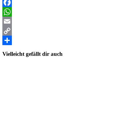
Facebook
WhatsApp
Email
Copy
Link
Teilen
Vielleicht gefällt dir auch