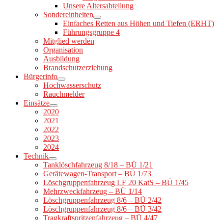
Unsere Altersabteilung
Sondereinheiten
Einfaches Retten aus Höhen und Tiefen (ERHT)
Führungsgruppe 4
Mitglied werden
Organisation
Ausbildung
Brandschutzerziehung
Bürgerinfo
Hochwasserschutz
Rauchmelder
Einsätze
2020
2021
2022
2023
2024
Technik
Tanklöschfahrzeug 8/18 – BÜ 1/21
Gerätewagen-Transport – BÜ 1/73
Löschgruppenfahrzeug LF 20 KatS – BÜ 1/45
Mehrzweckfahrzeug – BÜ 1/14
Löschgruppenfahrzeug 8/6 – BÜ 2/42
Löschgruppenfahrzeug 8/6 – BÜ 3/42
Tragkraftspritzenfahrzeug – BÜ 4/47