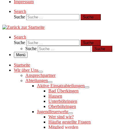
Impressum
Search
Suche
Suche …
Search
Suche
Suche …
Suche
Suche …
Menü
Startseite
Wir über Uns
Ansprechpartner
Abteilungen
Aktive Einsatzabteilungen
Bad Überkingen
Hausen
Unterböhringen
Oberböhringen
Jugendfeuerwehr
Wer sind wir?
Häufig gestellte Fragen
Mitglied werden