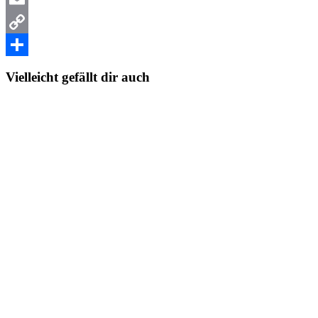
Email
Copy
Link
Teilen
Vielleicht gefällt dir auch