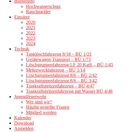
Bürgerinfo
Hochwasserschutz
Rauchmelder
Einsätze
2020
2021
2022
2023
2024
Technik
Tanklöschfahrzeug 8/18 – BÜ 1/21
Gerätewagen-Transport – BÜ 1/73
Löschgruppenfahrzeug LF 20 KatS – BÜ 1/45
Mehrzweckfahrzeug – BÜ 1/14
Löschgruppenfahrzeug 8/6 – BÜ 2/42
Löschgruppenfahrzeug 8/6 – BÜ 3/42
Tragkraftspritzenfahrzeug – BÜ 4/47
Tragkraftspritzenfahrzeug mit Wasser BÜ 4/48
Jugendfeuerwehr
Wer sind wir?
Häufig gestellte Fragen
Mitglied werden
Kalender
Download
Anmelden